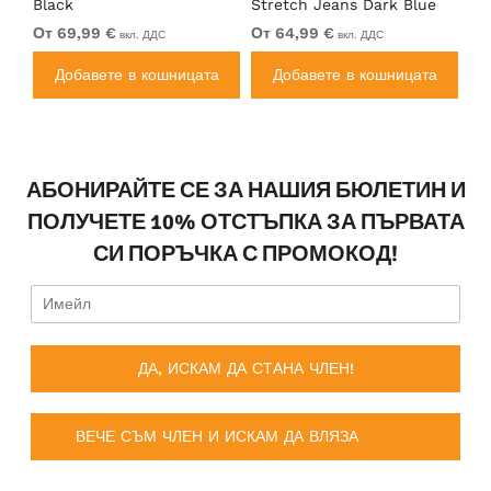
Black
Stretch Jeans Dark Blue
Je
От 69,99 €
От 64,99 €
64
вкл. ДДС
вкл. ДДС
а
Добавете в кошницата
Добавете в кошницата
АБОНИРАЙТЕ СЕ ЗА НАШИЯ БЮЛЕТИН И
ПОЛУЧЕТЕ 10% ОТСТЪПКА ЗА ПЪРВАТА
СИ ПОРЪЧКА С ПРОМОКОД!
ДА, ИСКАМ ДА СТАНА ЧЛЕН!
ВЕЧЕ СЪМ ЧЛЕН И ИСКАМ ДА ВЛЯЗА