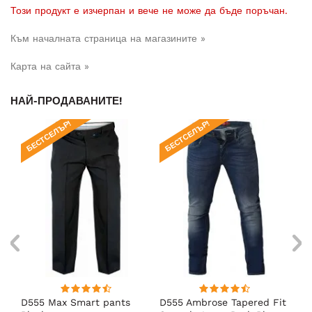
Този продукт е изчерпан и вече не може да бъде поръчан.
Към началната страница на магазините »
Карта на сайта »
НАЙ-ПРОДАВАНИТЕ!
БЕСТСЕЛЪР!
БЕСТСЕЛЪР!
БЕ
D555 Max Smart pants
D555 Ambrose Tapered Fit
Ro