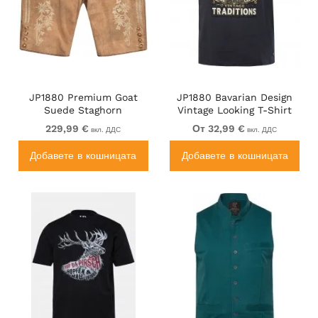
JP1880 Premium Goat
JP1880 Bavarian Design
Suede Staghorn
Vintage Looking T-Shirt
Embroidery Shorts
Navy Blue
229,99 €
От 32,99 €
вкл. ДДС
вкл. ДДС
Leather Brown
Добавете в кошницата
Добавете в кошницата