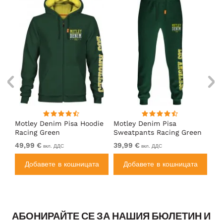
Motley Denim Pisa Hoodie
Motley Denim Pisa
Mo
Racing Green
Sweatpants Racing Green
Ho
49,99 €
39,99 €
49
вкл. ДДС
вкл. ДДС
а
Добавете в кошницата
Добавете в кошницата
АБОНИРАЙТЕ СЕ ЗА НАШИЯ БЮЛЕТИН И