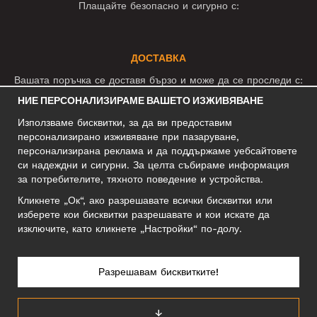
Плащайте безопасно и сигурно с:
ДОСТАВКА
Вашата поръчка се доставя бързо и може да се проследи с:
НИЕ ПЕРСОНАЛИЗИРАМЕ ВАШЕТО ИЗЖИВЯВАНЕ
Използваме бисквитки, за да ви предоставим
СОЦИАЛНИ МРЕЖИ
персонализирано изживяване при пазаруване,
персонализирана реклама и да поддържаме уебсайтовете
си надеждни и сигурни. За целта събираме информация
за потребителите, тяхното поведение и устройства.
БИЗНЕС АДРЕС
Кликнете „Ок“, ако разрешавате всички бисквитки или
Motley Denim Europe OÜ
изберете кои бисквитки разрешавате и кои искате да
Narva mnt 5, EE-10117 Tallinn
изключите, като кликнете „Настройки“ по-долу.
Reg: 12356245
Внимание! Не връщайте продукти на този адрес!
Разрешавам бисквитките!
↓