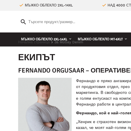
МЪЖКО ОБЛЕКЛО 2XL-14XL
НАД 4000 С
МЪЖКО ОБЛЕКЛО 2XL-14XL
МЪЖКО ОБЛЕКЛО MT-6XLT
Начална страница
За Motley Denim
ЕКИПЪТ
FERNANDO ORGUSAAR – ОПЕРАТИ
Фернандо е пряко ангажира
от продуктовия отдел, през
маркетинга. В свободното с
е голям ентусиаст на комп
Фернандо работи в централ
Фернандо, кой е най-голем
„Хенрик е страхотен визион
казал, че моят най-голям 