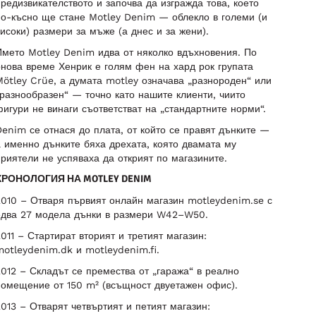
редизвикателството и започва да изгражда това, което
по-късно ще стане Motley Denim — облекло в големи (и
исоки) размери за мъже (а днес и за жени).
мето Motley Denim идва от няколко вдъхновения. По
нова време Хенрик е голям фен на хард рок групата
ötley Crüe, а думата motley означава „разнороден“ или
разнообразен“ — точно като нашите клиенти, чиито
игури не винаги съответстват на „стандартните норми“.
enim се отнася до плата, от който се правят дънките —
 именно дънките бяха дрехата, която двамата му
риятели не успяваха да открият по магазините.
ХРОНОЛОГИЯ НА MOTLEY DENIM
010 – Отваря първият онлайн магазин motleydenim.se с
едва 27 модела дънки в размери W42–W50.
011 – Стартират вторият и третият магазин:
otleydenim.dk и motleydenim.fi.
012 – Складът се премества от „гаража“ в реално
помещение от 150 m² (всъщност двуетажен офис).
013 – Отварят четвъртият и петият магазин: