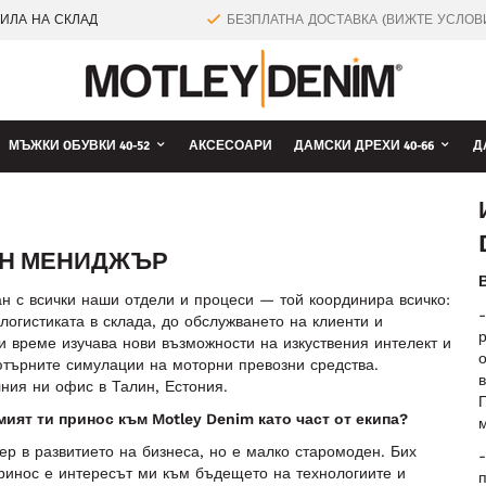
ТИЛА НА СКЛАД
БЕЗПЛАТНА ДОСТАВКА (ВИЖТЕ УСЛОВ
МЪЖКИ OБУВКИ 40-52
АКСЕСОАРИ
ДАМСКИ ДРЕХИ 40-66
Д
ВЕН МЕНИДЖЪР
н с всички наши отдели и процеси — той координира всичко:
-
 логистиката в склада, до обслужването на клиенти и
р
и време изучава нови възможности на изкуствения интелект и
о
ютърните симулации на моторни превозни средства.
в
ния ни офис в Талин, Естония.
ият ти принос към Motley Denim като част от екипа?
м
ер в развитието на бизнеса, но е малко старомоден. Бих
-
принос е интересът ми към бъдещето на технологиите и
п