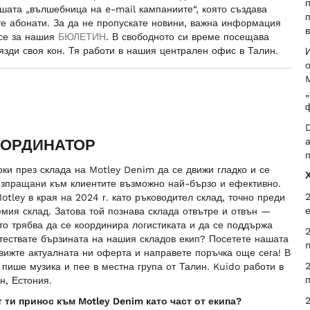
п
шата „вълшебница на e-mail кампаниите“, която създава
е абонати. За да не пропускате новини, важна информация
в
 се за нашия
БЮЛЕТИН
. В свободното си време посещава
язди своя кон. Тя работи в нашия централен офис в Талин.
И
о
M
„
ф
D
КООРДИНАТОР
а
п
оки през склада на Motley Denim да се движи гладко и се
изпращани към клиентите възможно най-бързо и ефективно.
2
tley в края на 2024 г. като ръководител склад, точно преди
емия склад. Затова той познава склада отвътре и отвън —
то трябва да се координира логистиката и да се поддържа
2
 тествате бързината на нашия складов екип? Посетете нашата
m
 вижте актуалната ни оферта и направете поръчка още сега! В
2
пише музика и пее в местна група от Талин. Kuido работи в
н, Естония.
2
 ти принос към Motley Denim като част от екипа?