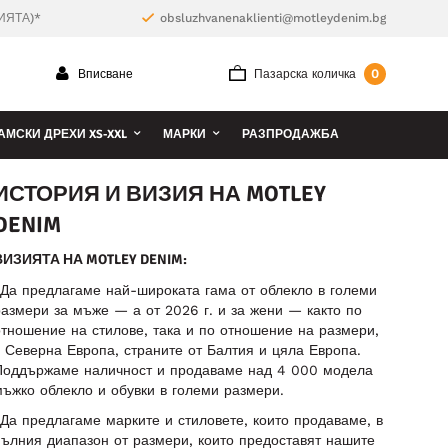
ИЯТА)*
obsluzhvanenaklienti@motleydenim.bg
0
Вписване
Пазарска количка
АМСКИ ДРЕХИ XS-XXL
МАРКИ
РАЗПРОДАЖБА
ИСТОРИЯ И ВИЗИЯ НА MOTLEY
DENIM
ВИЗИЯТА НА MOTLEY DENIM:
Да предлагаме най-широката гама от облекло в големи
азмери за мъже — а от 2026 г. и за жени — както по
тношение на стилове, така и по отношение на размери,
 Северна Европа, страните от Балтия и цяла Европа.
Поддържаме наличност и продаваме над 4 000 модела
ъжко облекло и обувки в големи размери.
Да предлагаме марките и стиловете, които продаваме, в
ълния диапазон от размери, които предоставят нашите