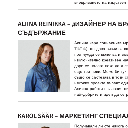
внедряването на изкуствен и
ALIINA REINIKKA –
ИЗАЙНЕР НА БР
Д
СЪДЪРЖАНИЕ
Алиина кара социалните мр
TikTok
), създава визии за 
при нужда се включва и въ
изключително креативен на
дори се налага леко да я с
още три нови. Може би тук
също се състезава в този сп
няколко проекта вървят ед
Алиина работи в главния н
най-добрите ѝ идеи да се 
KAROL SÄÄR – МАРКЕТИНГ СПЕЦИА
Получавали ли сте някога 