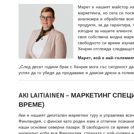
Марет е нашият майстор на 
маркетинга, но сега се пос
анализира и обработва вси
продукти, за да гарантира,
изгодни за нашите клиенти
своя собствена модна мар
свободното си време изуча
Хенрик отглежда следващот
Марет, кой е най-големият
„След десет години брак с Хенрик мога със сигурност да
успях да го убедя да продаваме и дамски дрехи в голе
AKI LAITIAINEN – МАРКЕТИНГ СП
ВРЕМЕ)
Аки е нашият дигитален маркетинг гуру и управлява вси
Финландия, с фински като роден език и отлични познани
наши основни северни пазари. В свободното си време о
нормално хоби във Финландия, страната с най-голяма ко