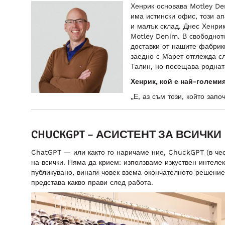
Хенрик основава Motley Den
има истински офис, този а
и малък склад. Днес Хенри
Motley Denim. В свободнот
доставки от нашите фабрик
заедно с Марет отглежда с
Талин, но посещава роднат
Хенрик, кой е най-големия
„Е, аз съм този, който зап
CHUCKGPT – АСИСТЕНТ ЗА ВСИЧКИ
ChatGPT — или както го наричаме ние, ChuckGPT (в че
на всички. Няма да крием: използваме изкуствен интеле
публикувано, винаги човек взема окончателното решение
представа какво прави след работа.