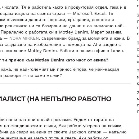
m
числата. Тя е работила както в продуктовия отдел, така и в
вещава изцяло на своята страст — Microsoft Excel. Тя
2
чки възможни данни от поръчки, връщания, доставки и
m
 че решенията ни са базирани на данни и са възможно най-
m
. Паралелно с работата си в Motley Denim, Марет развива
m
ка —
NORA MIKKEN
, съвременен бранд за момичета и жени. В
2
ва създаване на изображения с помощта на AI и заедно с
с
о поколение Motley Denim. Работи в нашия офис в Талин.
 ти принос към Motley Denim като част от екипа?
 кажа, че най-големият ми принос е това, че най-накрая
2
ми размери — не само мъжки.“
к
2
ЕЦИАЛИСТ (НА НЕПЪЛНО РАБОТНО
м
m
чки наши платени онлайн реклами. Родом от горите на
я по скандинавските езици, Аки работи уверено на всички
бича да свири на една от своите Jackson китари — напълно
нцентрация на метъл групи в света. Аки работи от