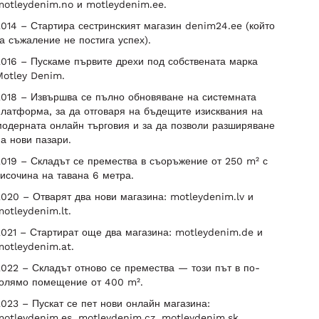
motleydenim.no и motleydenim.ee.
014 – Стартира сестринският магазин denim24.ee (който
а съжаление не постига успех).
016 – Пускаме първите дрехи под собствената марка
Motley Denim.
2018 – Извършва се пълно обновяване на системната
латформа, за да отговаря на бъдещите изисквания на
одерната онлайн търговия и за да позволи разширяване
а нови пазари.
019 – Складът се премества в съоръжение от 250 m² с
исочина на тавана 6 метра.
020 – Отварят два нови магазина: motleydenim.lv и
otleydenim.lt.
021 – Стартират още два магазина: motleydenim.de и
otleydenim.at.
022 – Складът отново се премества — този път в по-
голямо помещение от 400 m².
023 – Пускат се пет нови онлайн магазина:
otleydenim.es, motleydenim.cz, motleydenim.sk,