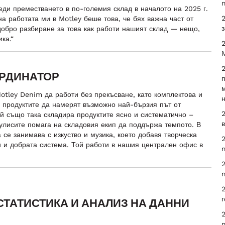
еди преместването в по-големия склад в началото на 2025 г.
2
а работата ми в Motley беше това, че бях важна част от
з
добро разбиране за това как работи нашият склад — нещо,
ка.“
2
ОРДИНАТОР
п
м
otley Denim да работи без прекъсване, като комплектова и
н
и продуктите да намерят възможно най-бързия път от
2
ой също така складира продуктите ясно и систематично –
в
кулисите помага на складовия екип да поддържа темпото. В
се занимава с изкуство и музика, което добавя творческа
2
и и добрата система. Той работи в нашия централен офис в
m
2
m
2
 СТАТИСТИКА И АНАЛИЗ НА ДАННИ
2
m