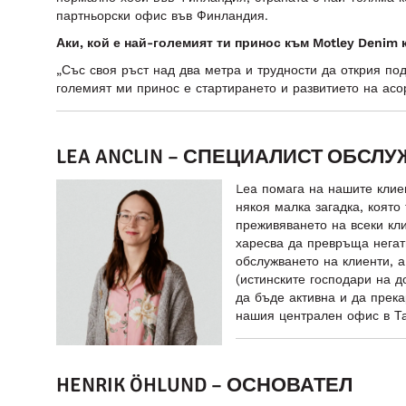
партньорски офис във Финландия.
Аки, кой е най-големият ти принос към Motley Denim к
„Със своя ръст над два метра и трудности да открия по
големият ми принос е стартирането и развитието на ас
LEA ANCLIN – СПЕЦИАЛИСТ ОБСЛ
Lea помага на нашите клие
някоя малка загадка, която
преживяването на всеки кл
харесва да превръща негат
обслужването на клиенти, а
(истинските господари на д
да бъде активна и да прека
нашия централен офис в Та
HENRIK ÖHLUND
– ОСНОВАТЕЛ