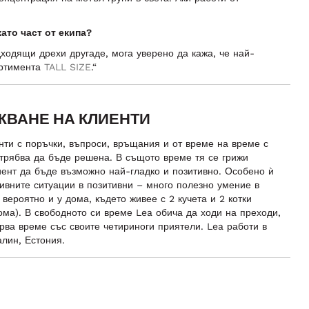
ато част от екипа?
дходящи дрехи другаде, мога уверено да кажа, че най-
ортимента
TALL SIZE
.“
УЖВАНЕ НА КЛИЕНТИ
нти с поръчки, въпроси, връщания и от време на време с
 трябва да бъде решена. В същото време тя се грижи
иент да бъде възможно най-гладко и позитивно. Особено ѝ
ивните ситуации в позитивни – много полезно умение в
 вероятно и у дома, където живее с 2 кучета и 2 котки
ома). В свободното си време Lea обича да ходи на преходи,
рва време със своите четириноги приятели. Lea работи в
лин, Естония.