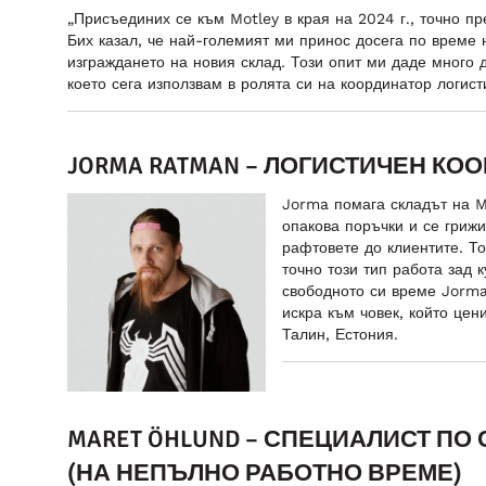
„Присъединих се към Motley в края на 2024 г., точно пр
Бих казал, че най-големият ми принос досега по време н
изграждането на новия склад. Този опит ми даде много 
което сега използвам в ролята си на координатор логисти
JORMA RATMAN – ЛОГИСТИЧЕН КО
Jorma помага складът на M
опакова поръчки и се гриж
рафтовете до клиентите. Т
точно този тип работа зад 
свободното си време Jorma 
искра към човек, който цен
Талин, Естония.
MARET ÖHLUND – СПЕЦИАЛИСТ ПО
(НА НЕПЪЛНО РАБОТНО ВРЕМЕ)