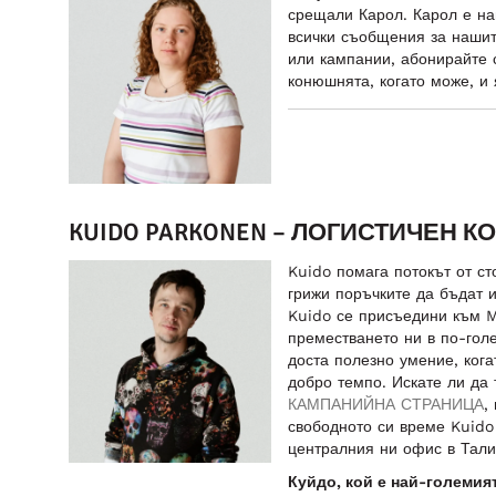
срещали Карол. Карол е на
всички съобщения за нашит
или кампании, абонирайте
конюшнята, когато може, и 
KUIDO PARKONEN – ЛОГИСТИЧЕН 
Kuido помага потокът от ст
грижи поръчките да бъдат 
Kuido се присъедини към Mo
преместването ни в по-гол
доста полезно умение, кога
добро темпо. Искате ли да
КАМПАНИЙНА СТРАНИЦА
,
свободното си време Kuido 
централния ни офис в Тали
Куйдо, кой е най-големият