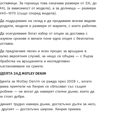
оставчици. За горнища това означава размери от 2XL до
4XL (в зависимост от модела), а за долнища — размери
W40–W70 (също според модела).
-Да поддържаме на склад и да продаваме всички видове
родукти, модели и размери от марките, с които работим.
Да осигуряваме богат избор от опции за доставка с
азумни срокове и винаги поне една опция с безплатна
оставка.
-Да предлагаме лесен и ясен процес за връщане в
алко вероятния случай, че нещо се обърка — с бърза
обработка на връщанията и експедитивно
ъзстановяване на сумите.
ИДЕЯТА ЗАД MOTLEY DENIM
деята за Motley Denim се ражда през 2008 г., когато
вама приятели на Хенрик се сблъскват със същия
роблем — не могат да намерят стилни дънки, които да
м стоят добре.
диният трудно намира дънки, достатъчно дълги за него,
а другият — достатъчно широки. Хенрик приема