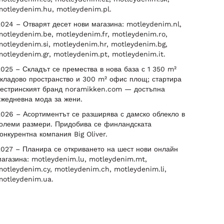
otleydenim.hu, motleydenim.pl.
024 – Отварят десет нови магазина: motleydenim.nl,
otleydenim.be, motleydenim.fr, motleydenim.ro,
otleydenim.si, motleydenim.hr, motleydenim.bg,
otleydenim.gr, motleydenim.pt, motleydenim.it.
025 – Складът се премества в нова база с 1 350 m²
кладово пространство и 300 m² офис площ; стартира
сестринският бранд noramikken.com — достъпна
ежедневна мода за жени.
026 – Асортиментът се разширява с дамско облекло в
големи размери. Придобива се финландската
онкурентна компания Big Oliver.
027 – Планира се откриването на шест нови онлайн
агазина: motleydenim.lu, motleydenim.mt,
otleydenim.cy, motleydenim.ch, motleydenim.li,
motleydenim.ua.