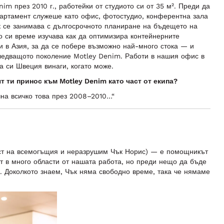
im през 2010 г., работейки от студиото си от 35 м². Преди да
партамент служеше като офис, фотостудио, конферентна зала
к се занимава с дългосрочното планиране на бъдещето на
о си време изучава как да оптимизира контейнерните
и в Азия, за да се побере възможно най-много стока — и
ледващото поколение Motley Denim. Работи в нашия офис в
а си Швеция винаги, когато може.
т ти принос към Motley Denim като част от екипа?
очна всичко това през 2008–2010…“
ст на всемогъщия и неразрушим Чък Норис) — е помощникът
кт в много области от нашата работа, но преди нещо да бъде
. Доколкото знаем, Чък няма свободно време, така че нямаме