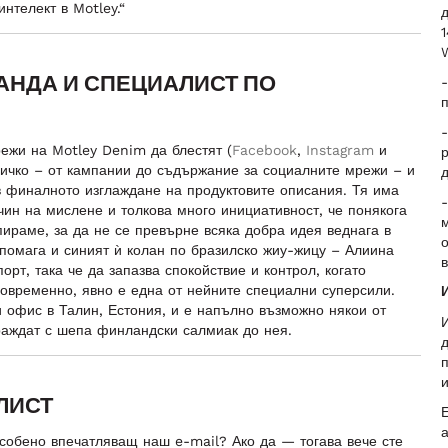
нтелект в Motley.“
д
1
АНДА И СПЕЦИАЛИСТ ПО
п
-
ежи на Motley Denim да блестят (
Facebook
,
Instagram
и
р
всичко – от кампании до съдържание за социалните мрежи – и
д
в финалното изглаждане на продуктовите описания. Тя има
чин на мислене и толкова много инициативност, че понякога
м
пираме, за да не се превърне всяка добра идея веднага в
 помага и синият ѝ колан по бразилско жиу-жицу – Алиина
в
орт, така че да запазва спокойствие и контрол, когато
новременно, явно е една от нейните специални суперсили.
и офис в Талин, Естония, и е напълно възможно някои от
И
раждат с шепа финландски салмиак до нея.
д
п
и
ЛИСТ
Е
особено впечатляващ наш e-mail? Ако да — тогава вече сте