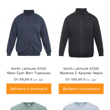
North Latitude 61140
North Latitude 61325
Меко Суит Вест Тъмносин
Жилетка С Качулка Черно
От 99,99 €
От 109,99 €
вкл. ДДС
вкл. ДДС
Добавете в кошницата
Добавете в кошницата