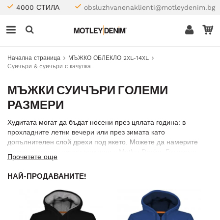
4000 СТИЛА
obsluzhvanenaklienti@motleydenim.bg
Начална страница
МЪЖКО ОБЛЕКЛО 2XL-14XL
Суичъри & cуичъри с качулка
МЪЖКИ СУИЧЪРИ ГОЛЕМИ
РАЗМЕРИ
Худитата могат да бъдат носени през цялата година: в
прохладните летни вечери или през зимата като
допълнителен слой дрехи под якето. Можете да намерите
мъжки худита в големи размери в Motley Denim. Голямото
Прочетете още
худи е универсална дреха, подходяща за ежедневието.
НАЙ-ПРОДАВАНИТЕ!