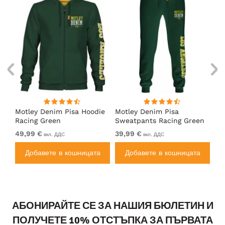
Motley Denim Pisa Hoodie
Motley Denim Pisa
Mo
Racing Green
Sweatpants Racing Green
Ho
49,99 €
39,99 €
49
вкл. ДДС
вкл. ДДС
а
Добавете в кошницата
Добавете в кошницата
АБОНИРАЙТЕ СЕ ЗА НАШИЯ БЮЛЕТИН И
ПОЛУЧЕТЕ 10% ОТСТЪПКА ЗА ПЪРВАТА