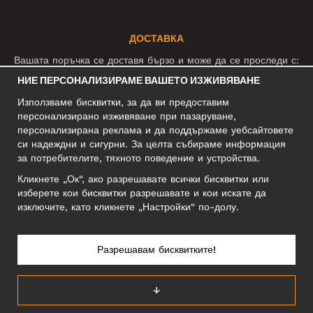
ДОСТАВКА
Вашата поръчка се доставя бързо и може да се проследи с:
НИЕ ПЕРСОНАЛИЗИРАМЕ ВАШЕТО ИЗЖИВЯВАНЕ
Използваме бисквитки, за да ви предоставим
СОЦИАЛНИ МРЕЖИ
персонализирано изживяване при пазаруване,
персонализирана реклама и да поддържаме уебсайтовете
си надеждни и сигурни. За целта събираме информация
за потребителите, тяхното поведение и устройства.
БИЗНЕС АДРЕС
Кликнете „Ок“, ако разрешавате всички бисквитки или
Motley Denim Europe OÜ
изберете кои бисквитки разрешавате и кои искате да
Narva mnt 5, EE-10117 Tallinn
изключите, като кликнете „Настройки“ по-долу.
Reg: 12356245
Внимание! Не връщайте продукти на този адрес!
Разрешавам бисквитките!
↓
БЪЛГАРИЯ/БЪЛГАРСКИ