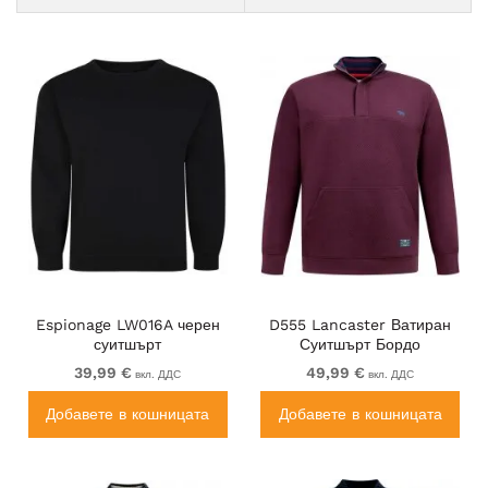
Espionage LW016A черен
D555 Lancaster Ватиран
суитшърт
Суитшърт Бордо
39,99 €
49,99 €
вкл. ДДС
вкл. ДДС
Добавете в кошницата
Добавете в кошницата