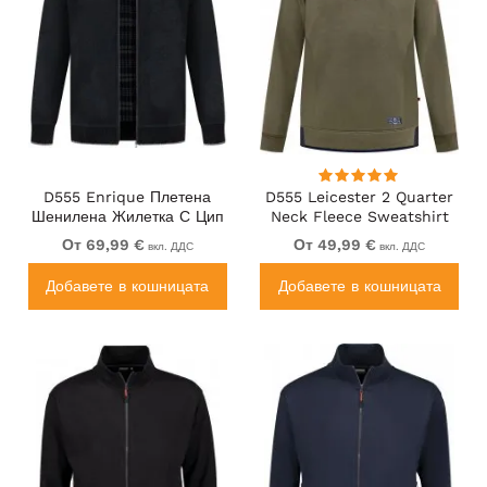
D555 Enrique Плетена
D555 Leicester 2 Quarter
Шенилена Жилетка С Цип
Neck Fleece Sweatshirt
Черна
Khaki
От 69,99 €
От 49,99 €
вкл. ДДС
вкл. ДДС
Добавете в кошницата
Добавете в кошницата