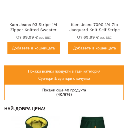
Kam Jeans 93 Stripe 1/4
Kam Jeans 7090 1/4 Zip
Zipper Knitted Sweater
Jacquard Knit Self Stripe
Navy
Sweatshirt Navy
От 89,99 €
От 69,99 €
вкл. ДДС
вкл. ДДС
Добавете в кошницата
Добавете в кошницата
Покажи всички продукти в тази категория
Суичъри & cуичъри с качулка
Покажи още 40 продукта
(40/576)
НАЙ-ДОБРА ЦЕНА!