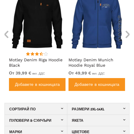
Motley Denim Riga Hoodie
Motley Denim Munich
Mo
Black
Hoodie Royal Blue
Bl
От 39,99 €
От 49,99 €
От
вкл. ДДС
вкл. ДДС
а
Добавете в кошницата
Добавете в кошницата
СОРТИРАЙ ПО
РАЗМЕРИ 2XL-14XL
ПУЛОВЕРИ & СУИЧЪРИ
ЯКЕТА
МАРКИ
ЦВЕТОВЕ