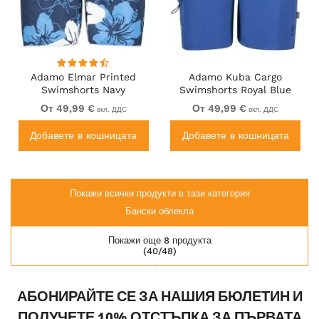
Adamo Elmar Printed
Adamo Kuba Cargo
Swimshorts Navy
Swimshorts Royal Blue
От 49,99 €
От 49,99 €
вкл. ДДС
вкл. ДДС
Добавете в кошницата
Добавете в кошницата
Покажи всички продукти в тази категория
Бански облекла
Покажи още 8 продукта
(40/48)
АБОНИРАЙТЕ СЕ ЗА НАШИЯ БЮЛЕТИН И
ПОЛУЧЕТЕ 10% ОТСТЪПКА ЗА ПЪРВАТА