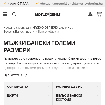
4000 СТИЛА
obsluzhvanenaklienti@motleydenim.bg
Начална страница
МЪЖКО ОБЛЕКЛО 2XL-14XL
Бельо & Бански шорти
Бански облекла
МЪЖКИ БАНСКИ ГОЛЕМИ
РАЗМЕРИ
Гмурнете се с увереност в нашите мъжки бански шорти в плюс
размер! Тук ще откриете бански шорти в модерни щампи или
едноцветни в големи размери. Гмурнете се и открийте
перфектния модел днес.
Прочетете още
СОРТИРАЙ ПО
РАЗМЕРИ 2XL-14XL
ШОРТИ
БЕЛЬО И БАНСКИ
КОСТЮМИ