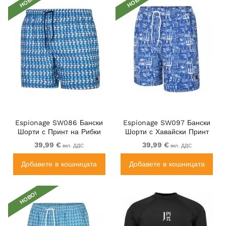
НОВО!
НОВО!
Espionage SW086 Бански
Espionage SW097 Бански
Шорти с Принт на Рибки
Шорти с Хавайски Принт
Синьо
Кралско Синьо/Бяло
39,99 €
39,99 €
вкл. ДДС
вкл. ДДС
Добавете в кошницата
Добавете в кошницата
НОВО!