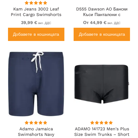
Kam Jeans 3002 Leaf
D555 Dawson AO Бански
Print Cargo Swimshorts
Къси Панталони с
Хавайски Десен Тъмносин
39,99 €
От 44,99 €
вкл. ДДС
вкл. ДДС
Добавете в кошницата
Добавете в кошницата
Adamo Jamaica
ADAMO 141723 Men's Plus
Swimshorts Navy
Size Swim Trunks – Short