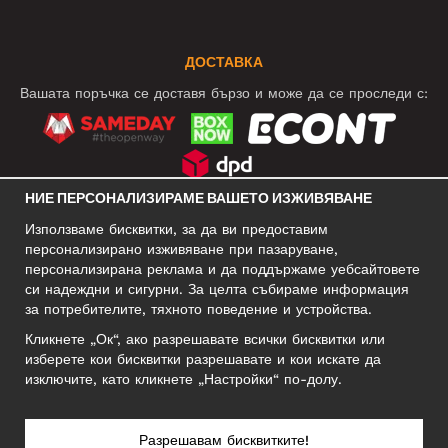
ДОСТАВКА
Вашата поръчка се доставя бързо и може да се проследи с:
НИЕ ПЕРСОНАЛИЗИРАМЕ ВАШЕТО ИЗЖИВЯВАНЕ
СОЦИАЛНИ МРЕЖИ
Използваме бисквитки, за да ви предоставим
персонализирано изживяване при пазаруване,
персонализирана реклама и да поддържаме уебсайтовете
си надеждни и сигурни. За целта събираме информация
БИЗНЕС АДРЕС
за потребителите, тяхното поведение и устройства.
Motley Denim Europe OÜ
Кликнете „Ок“, ако разрешавате всички бисквитки или
Narva mnt 5, EE-10117 Tallinn
изберете кои бисквитки разрешавате и кои искате да
Reg: 12356245
изключите, като кликнете „Настройки“ по-долу.
Внимание! Не връщайте продукти на този адрес!
Разрешавам бисквитките!