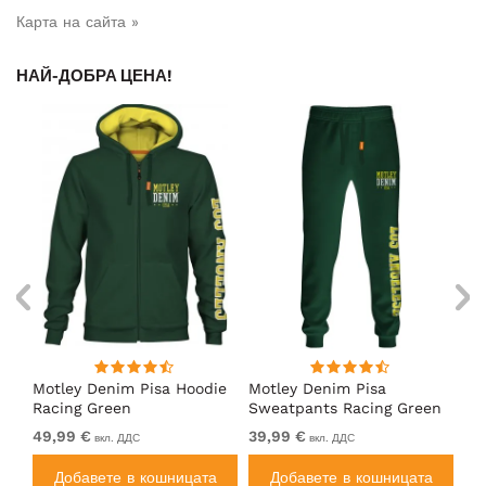
Карта на сайта »
НАЙ-ДОБРА ЦЕНА!
Motley Denim Pisa Hoodie
Motley Denim Pisa
Mo
Racing Green
Sweatpants Racing Green
Ho
49,99 €
39,99 €
49
вкл. ДДС
вкл. ДДС
а
Добавете в кошницата
Добавете в кошницата