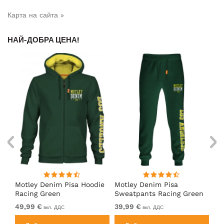
Карта на сайта »
НАЙ-ДОБРА ЦЕНА!
Motley Denim Pisa Hoodie
Motley Denim Pisa
Mo
Racing Green
Sweatpants Racing Green
Ho
49,99 €
39,99 €
49
вкл. ДДС
вкл. ДДС