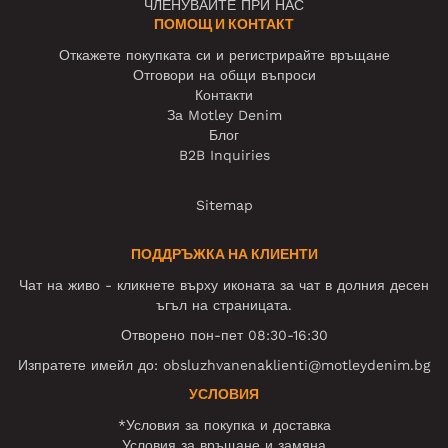
ЧЛЕНУВАЙТЕ ПРИ НАС
ПОМОЩ И КОНТАКТ
Откажете покупката си и регистрирайте връщане
Отговори на общи въпроси
Контакти
За Motley Denim
Блог
B2B Inquiries
Sitemap
ПОДДРЪЖКА НА КЛИЕНТИ
Чат на живо - кликнете върху иконата за чат в долния десен
ъгъл на страницата.
Отворено пон-пет 08:30-16:30
Изпратете имейл до:
obsluzhvanenaklienti@motleydenim.bg
УСЛОВИЯ
*Условия за покупка и доставка
Условия за връщане и замяна