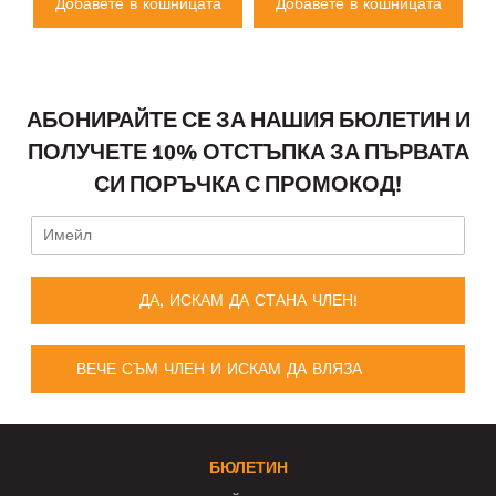
а
Добавете в кошницата
Добавете в кошницата
АБОНИРАЙТЕ СЕ ЗА НАШИЯ БЮЛЕТИН И
ПОЛУЧЕТЕ 10% ОТСТЪПКА ЗА ПЪРВАТА
СИ ПОРЪЧКА С ПРОМОКОД!
ДА, ИСКАМ ДА СТАНА ЧЛЕН!
ВЕЧЕ СЪМ ЧЛЕН И ИСКАМ ДА ВЛЯЗА
БЮЛЕТИН