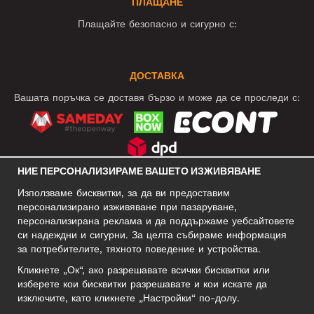
ПЛАЩАНЕ
Плащайте безопасно и сигурно с:
ДОСТАВКА
Вашата поръчка се доставя бързо и може да се проследи с:
НИЕ ПЕРСОНАЛИЗИРАМЕ ВАШЕТО ИЗЖИВЯВАНЕ
СОЦИАЛНИ МРЕЖИ
Използваме бисквитки, за да ви предоставим
персонализирано изживяване при пазаруване,
персонализирана реклама и да поддържаме уебсайтовете
си надеждни и сигурни. За целта събираме информация
БИЗНЕС АДРЕС
за потребителите, тяхното поведение и устройства.
Motley Denim Europe OÜ
Кликнете „Ок“, ако разрешавате всички бисквитки или
Narva mnt 5, EE-10117 Tallinn
изберете кои бисквитки разрешавате и кои искате да
Reg: 12356245
изключите, като кликнете „Настройки“ по-долу.
Внимание! Не връщайте продукти на този адрес!