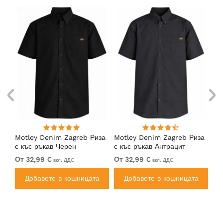
ng
Motley Denim Zagreb Риза
Motley Denim Zagreb Риза
Mo
с къс ръкав Черен
с къс ръкав Антрацит
с 
От 32,99 €
От 32,99 €
32
вкл. ДДС
вкл. ДДС
а
Добавете в кошницата
Добавете в кошницата