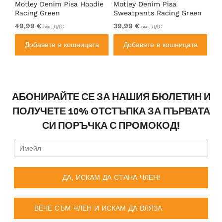
Motley Denim Pisa Hoodie
Motley Denim Pisa
Mo
Racing Green
Sweatpants Racing Green
Ho
49,99 €
39,99 €
49
вкл. ДДС
вкл. ДДС
а
Добавете в кошницата
Добавете в кошницата
АБОНИРАЙТЕ СЕ ЗА НАШИЯ БЮЛЕТИН И
ПОЛУЧЕТЕ 10% ОТСТЪПКА ЗА ПЪРВАТА
СИ ПОРЪЧКА С ПРОМОКОД!
ДА, ИСКАМ ДА СТАНА ЧЛЕН!
ВЕЧЕ СЪМ ЧЛЕН И ИСКАМ ДА ВЛЯЗА