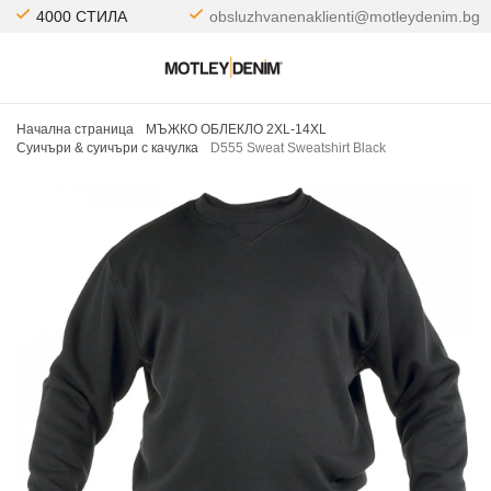
4000 СТИЛА
obsluzhvanenaklienti@motleydenim.bg
Начална страница
МЪЖКО ОБЛЕКЛО 2XL-14XL
Суичъри & cуичъри с качулка
D555 Sweat Sweatshirt Black