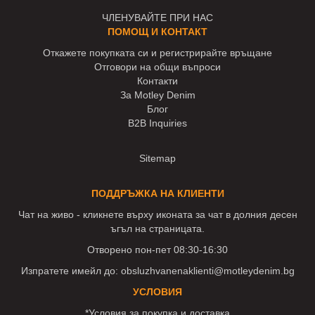
ЧЛЕНУВАЙТЕ ПРИ НАС
ПОМОЩ И КОНТАКТ
Откажете покупката си и регистрирайте връщане
Отговори на общи въпроси
Контакти
За Motley Denim
Блог
B2B Inquiries
Sitemap
ПОДДРЪЖКА НА КЛИЕНТИ
Чат на живо - кликнете върху иконата за чат в долния десен
ъгъл на страницата.
Отворено пон-пет 08:30-16:30
Изпратете имейл до:
obsluzhvanenaklienti@motleydenim.bg
УСЛОВИЯ
*Условия за покупка и доставка