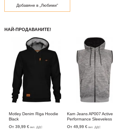
Добавяне в „Любими“
НАЙ-ПРОДАВАНИТЕ!
Motley Denim Riga Hoodie
Kam Jeans AP007 Active
Mo
Black
Performance Sleeveless
Ro
Hoody Grey
От 39,99 €
От 49,99 €
От
вкл. ДДС
вкл. ДДС