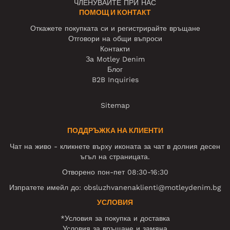
ЧЛЕНУВАЙТЕ ПРИ НАС
ПОМОЩ И КОНТАКТ
Откажете покупката си и регистрирайте връщане
Отговори на общи въпроси
Контакти
За Motley Denim
Блог
B2B Inquiries
Sitemap
ПОДДРЪЖКА НА КЛИЕНТИ
Чат на живо - кликнете върху иконата за чат в долния десен
ъгъл на страницата.
Отворено пон-пет 08:30-16:30
Изпратете имейл до:
obsluzhvanenaklienti@motleydenim.bg
УСЛОВИЯ
*Условия за покупка и доставка
Условия за връщане и замяна