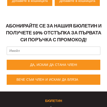
а
Добавете в кошницата
Добавете в кошницата
АБОНИРАЙТЕ СЕ ЗА НАШИЯ БЮЛЕТИН И
ПОЛУЧЕТЕ 10% ОТСТЪПКА ЗА ПЪРВАТА
СИ ПОРЪЧКА С ПРОМОКОД!
ДА, ИСКАМ ДА СТАНА ЧЛЕН!
ВЕЧЕ СЪМ ЧЛЕН И ИСКАМ ДА ВЛЯЗА
БЮЛЕТИН