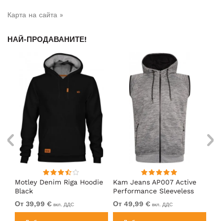
Карта на сайта »
НАЙ-ПРОДАВАНИТЕ!
ed
Motley Denim Riga Hoodie
Kam Jeans AP007 Active
Mo
Black
Performance Sleeveless
Ho
Hoody Grey
От 39,99 €
От 49,99 €
От
вкл. ДДС
вкл. ДДС