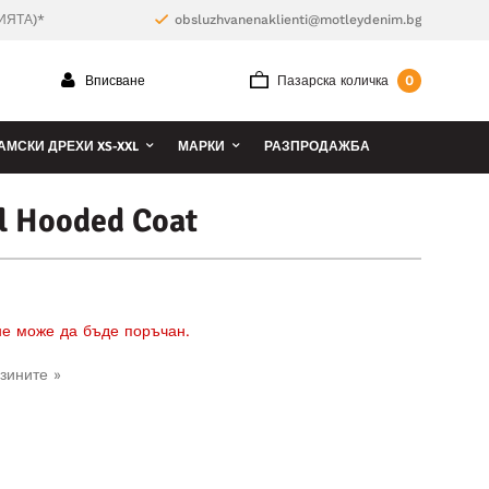
ИЯТА)*
obsluzhvanenaklienti@motleydenim.bg
0
Вписване
Пазарска количка
АМСКИ ДРЕХИ XS-XXL
МАРКИ
РАЗПРОДАЖБА
l Hooded Coat
 не може да бъде поръчан.
зините »