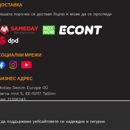
ДОСТАВКА
ашата поръчка се доставя бързо и може да се проследи
:
СОЦИАЛНИ МРЕЖИ
БИЗНЕС АДРЕС
Motley Denim Europe OÜ
arva mnt 5, EE-10117 Tallinn
eg: 12356245
нимание! Не връщайте продукти на този адрес!
 да поддържаме уебсайтовете си надеждни и сигурни.