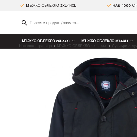
МЪЖКО ОБЛЕКЛО 2XL-14XL
НАД 4000 С
МЪЖКО ОБЛЕКЛО 2XL-14XL
МЪЖКО ОБЛЕКЛО MT-6XLT
Начална страница
МЪЖКО ОБЛЕКЛО 2XL-14XL
Суичъри & cуи