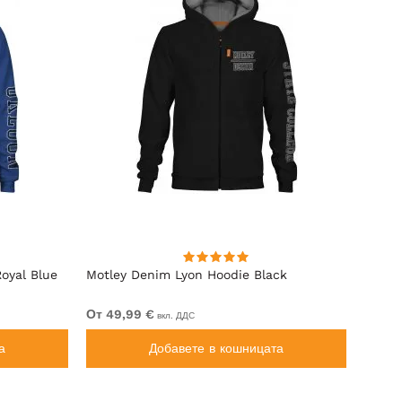
oyal Blue
Motley Denim Lyon Hoodie Black
Motle
От 49,99 €
От 44
вкл. ДДС
а
Добавете в кошницата