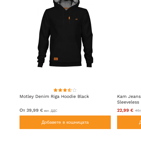
С Цип
Motley Denim Riga Hoodie Black
Kam Jeans
Sleeveless
От 39,99 €
22,99 €
49,
вкл. ДДС
Добавете в кошницата