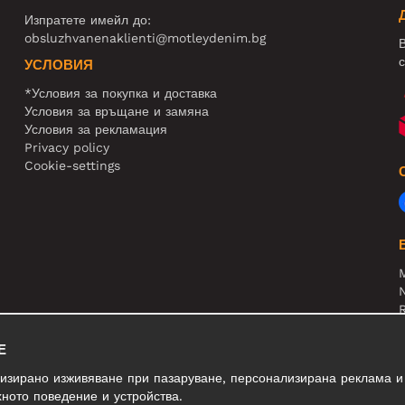
Изпратете имейл до:
obsluzhvanenaklienti@motleydenim.bg
В
с
УСЛОВИЯ
*Условия за покупка и доставка
Условия за връщане и замяна
Условия за рекламация
Privacy policy
Cookie-settings
N
R
В
Е
лизирано изживяване при пазаруване, персонализирана реклама и
ното поведение и устройства.