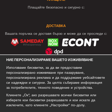
Плащайте безопасно и сигурно с:
ДОСТАВКА
Вашата поръчка се доставя бързо и може да се проследи с:
НИЕ ПЕРСОНАЛИЗИРАМЕ ВАШЕТО ИЗЖИВЯВАНЕ
СОЦИАЛНИ МРЕЖИ
Използваме бисквитки, за да ви предоставим
персонализирано изживяване при пазаруване,
персонализирана реклама и да поддържаме уебсайтовете
си надеждни и сигурни. За целта събираме информация
БИЗНЕС АДРЕС
за потребителите, тяхното поведение и устройства.
Motley Denim Europe OÜ
Кликнете „Ок“, ако разрешавате всички бисквитки или
Narva mnt 5, EE-10117 Tallinn
изберете кои бисквитки разрешавате и кои искате да
Reg: 12356245
изключите, като кликнете „Настройки“ по-долу.
Внимание! Не връщайте продукти на този адрес!