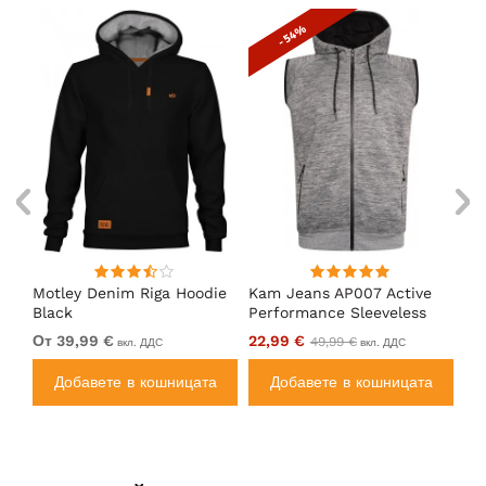
- 54%
en
Motley Denim Riga Hoodie
Kam Jeans AP007 Active
Mo
Black
Performance Sleeveless
Ho
Hoody Grey
От 39,99 €
22,99 €
От
49,99 €
вкл. ДДС
вкл. ДДС
а
Добавете в кошницата
Добавете в кошницата