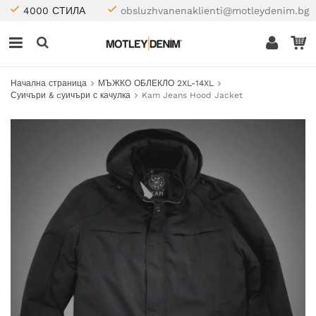
4000 СТИЛА
obsluzhvanenaklienti@motleydenim.bg
Начална страница
МЪЖКО ОБЛЕКЛО 2XL-14XL
Суичъри & cуичъри с качулка
Kam Jeans Hood Jacket