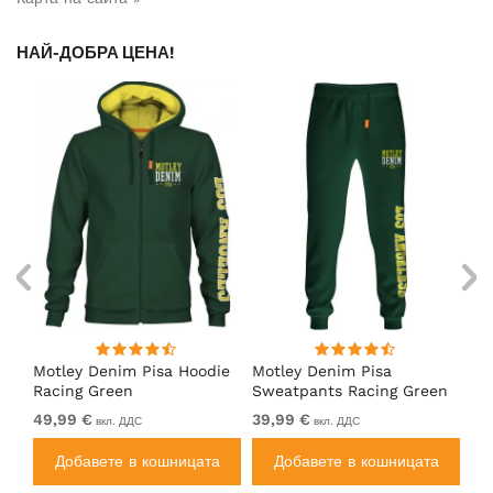
НАЙ-ДОБРА ЦЕНА!
Motley Denim Pisa Hoodie
Motley Denim Pisa
Mo
Racing Green
Sweatpants Racing Green
Ho
49,99 €
39,99 €
49
вкл. ДДС
вкл. ДДС
а
Добавете в кошницата
Добавете в кошницата