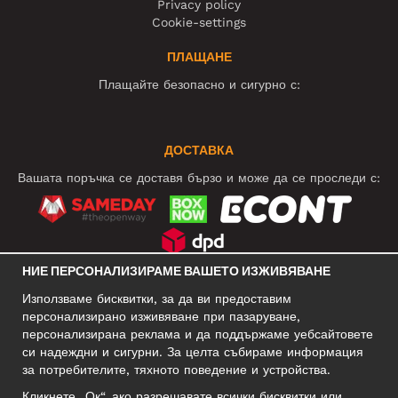
Privacy policy
Cookie-settings
ПЛАЩАНЕ
Плащайте безопасно и сигурно с:
ДОСТАВКА
Вашата поръчка се доставя бързо и може да се проследи с:
НИЕ ПЕРСОНАЛИЗИРАМЕ ВАШЕТО ИЗЖИВЯВАНЕ
СОЦИАЛНИ МРЕЖИ
Използваме бисквитки, за да ви предоставим
персонализирано изживяване при пазаруване,
персонализирана реклама и да поддържаме уебсайтовете
си надеждни и сигурни. За целта събираме информация
БИЗНЕС АДРЕС
за потребителите, тяхното поведение и устройства.
Motley Denim Europe OÜ
Кликнете „Ок“, ако разрешавате всички бисквитки или