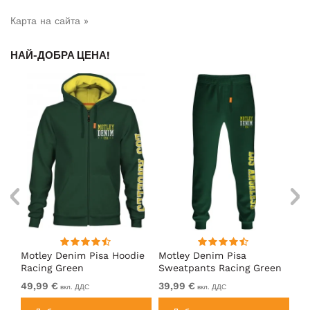
Карта на сайта »
НАЙ-ДОБРА ЦЕНА!
Motley Denim Pisa Hoodie
Motley Denim Pisa
Mo
Racing Green
Sweatpants Racing Green
Ho
49,99 €
39,99 €
49
вкл. ДДС
вкл. ДДС