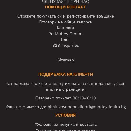
ЧЛЕНУВАЙТЕ ПРИ НАС
ПОМОЩ И КОНТАКТ
Откажете покупката си и регистрирайте връщане
Отговори на общи въпроси
Контакти
За Motley Denim
Блог
B2B Inquiries
Sitemap
ПОДДРЪЖКА НА КЛИЕНТИ
Чат на живо - кликнете върху иконата за чат в долния десен
ъгъл на страницата.
Отворено пон-пет 08:30-16:30
Изпратете имейл до:
obsluzhvanenaklienti@motleydenim.bg
УСЛОВИЯ
*Условия за покупка и доставка
Условия за връщане и замяна