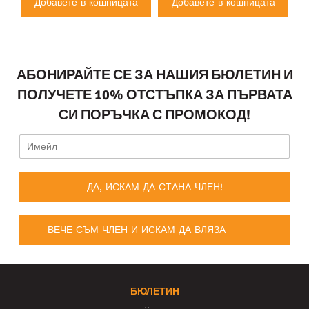
а
Добавете в кошницата
Добавете в кошницата
АБОНИРАЙТЕ СЕ ЗА НАШИЯ БЮЛЕТИН И
ПОЛУЧЕТЕ 10% ОТСТЪПКА ЗА ПЪРВАТА
СИ ПОРЪЧКА С ПРОМОКОД!
ДА, ИСКАМ ДА СТАНА ЧЛЕН!
ВЕЧЕ СЪМ ЧЛЕН И ИСКАМ ДА ВЛЯЗА
БЮЛЕТИН