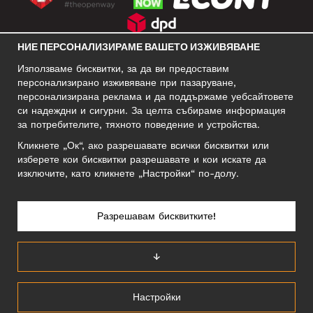
НИЕ ПЕРСОНАЛИЗИРАМЕ ВАШЕТО ИЗЖИВЯВАНЕ
СОЦИАЛНИ МРЕЖИ
Използваме бисквитки, за да ви предоставим
персонализирано изживяване при пазаруване,
персонализирана реклама и да поддържаме уебсайтовете
си надеждни и сигурни. За целта събираме информация
БИЗНЕС АДРЕС
за потребителите, тяхното поведение и устройства.
Motley Denim Europe OÜ
Кликнете „Ок“, ако разрешавате всички бисквитки или
Narva mnt 5, EE-10117 Tallinn
изберете кои бисквитки разрешавате и кои искате да
Reg: 12356245
изключите, като кликнете „Настройки“ по-долу.
Внимание! Не връщайте продукти на този адрес!
Разрешавам бисквитките!
БЪЛГАРИЯ/БЪЛГАРСКИ
↓
Настройки