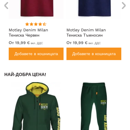
Motley Denim Milan
Motley Denim Milan
Mo
Тениска Червен
Тениска Тъмносин
Те
От 19,99 €
От 19,99 €
От
вкл. ДДС
вкл. ДДС
а
Добавете в кошницата
Добавете в кошницата
НАЙ-ДОБРА ЦЕНА!