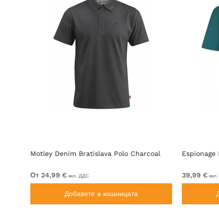
ar &
Motley Denim Bratislava Polo Charcoal
Espionage 
От 24,99 €
39,99 €
вкл. ДДС
вкл.
Добавете в кошницата