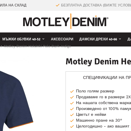
ТИЛА НА СКЛАД
БЕЗПЛАТНА ДОСТАВКА (ВИЖТЕ УСЛОВ
МЪЖКИ OБУВКИ 40-52
АКСЕСОАРИ
ДАМСКИ ДРЕХИ 40-66
Д
Motley Denim Helsinki Polo Dark Indigo
Motley Denim Hel
СПЕЦИФИКАЦИИ НА П
Поло голям размер
Продаваме го в размери 2X
На нашата собствена мар
Произведено от 100% паму
Цветът е нейви
Машинно пране на 30°
Целогодишно - ако вашият 