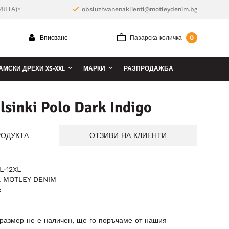
ИЯТА)*
obsluzhvanenaklienti@motleydenim.bg
0
Вписване
Пазарска количка
АМСКИ ДРЕХИ XS-XXL
МАРКИ
РАЗПРОДАЖБА
sinki Polo Dark Indigo
РОДУКТА
ОТЗИВИ НА КЛИЕНТИ
L-12XL
ка MOTLEY DENIM
к
размер не е наличен, ще го поръчаме от нашия