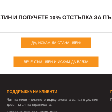
ТИН И ПОЛУЧЕТЕ 10% ОТСТЪПКА ЗА ПЪ
ДА, ИСКАМ ДА СТАНА ЧЛЕН!
ВЕЧЕ СЪМ ЧЛЕН И ИСКАМ ДА ВЛЯЗА
ПОДДРЪЖКА НА КЛИЕНТИ
Чат на живо - кликнете върху иконата за чат в долния
П
десен ъгъл на страницата.
Отворено пон-пет 08:30-16:30