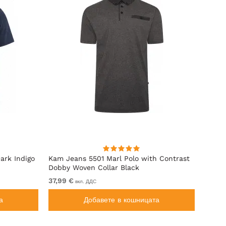
ark Indigo
Kam Jeans 5501 Marl Polo with Contrast
Motle
Dobby Woven Collar Black
37,99 €
От 24
вкл. ДДС
а
Добавете в кошницата