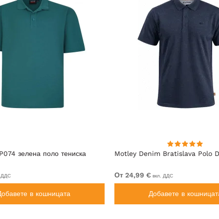
P074 зелена поло тениска
Motley Denim Bratislava Polo D
От 24,99 €
 ДДС
вкл. ДДС
Добавете в кошницата
Добавете в кошницат