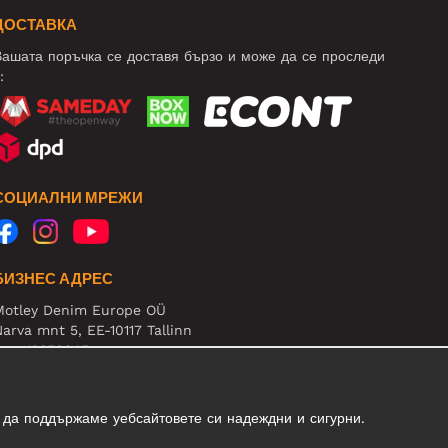
ДОСТАВКА
ашата поръчка се доставя бързо и може да се проследи
:
СОЦИАЛНИ МРЕЖИ
БИЗНЕС АДРЕС
Motley Denim Europe OÜ
arva mnt 5, EE-10117 Tallinn
eg: 12356245
нимание! Не връщайте продукти на този адрес!
 да поддържаме уебсайтовете си надеждни и сигурни.