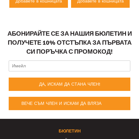
а
Добавете в кошницата
Добавете в кошницата
АБОНИРАЙТЕ СЕ ЗА НАШИЯ БЮЛЕТИН И
ПОЛУЧЕТЕ 10% ОТСТЪПКА ЗА ПЪРВАТА
СИ ПОРЪЧКА С ПРОМОКОД!
ДА, ИСКАМ ДА СТАНА ЧЛЕН!
ВЕЧЕ СЪМ ЧЛЕН И ИСКАМ ДА ВЛЯЗА
БЮЛЕТИН