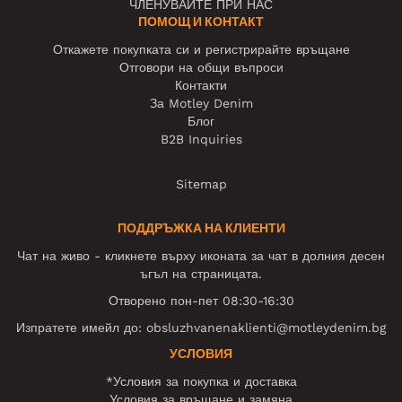
ЧЛЕНУВАЙТЕ ПРИ НАС
ПОМОЩ И КОНТАКТ
Откажете покупката си и регистрирайте връщане
Отговори на общи въпроси
Контакти
За Motley Denim
Блог
B2B Inquiries
Sitemap
ПОДДРЪЖКА НА КЛИЕНТИ
Чат на живо - кликнете върху иконата за чат в долния десен
ъгъл на страницата.
Отворено пон-пет 08:30-16:30
Изпратете имейл до:
obsluzhvanenaklienti@motleydenim.bg
УСЛОВИЯ
*Условия за покупка и доставка
Условия за връщане и замяна