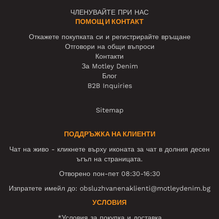
ЧЛЕНУВАЙТЕ ПРИ НАС
ПОМОЩ И КОНТАКТ
Откажете покупката си и регистрирайте връщане
Отговори на общи въпроси
Контакти
За Motley Denim
Блог
B2B Inquiries
Sitemap
ПОДДРЪЖКА НА КЛИЕНТИ
Чат на живо - кликнете върху иконата за чат в долния десен
ъгъл на страницата.
Отворено пон-пет 08:30-16:30
Изпратете имейл до:
obsluzhvanenaklienti@motleydenim.bg
УСЛОВИЯ
*Условия за покупка и доставка