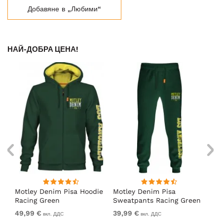
Добавяне в „Любими“
НАЙ-ДОБРА ЦЕНА!
Motley Denim Pisa Hoodie
Motley Denim Pisa
Mo
Racing Green
Sweatpants Racing Green
Ho
49,99 €
39,99 €
49
вкл. ДДС
вкл. ДДС