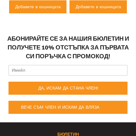
а
Добавете в кошницата
Добавете в кошницата
АБОНИРАЙТЕ СЕ ЗА НАШИЯ БЮЛЕТИН И
ПОЛУЧЕТЕ 10% ОТСТЪПКА ЗА ПЪРВАТА
СИ ПОРЪЧКА С ПРОМОКОД!
ДА, ИСКАМ ДА СТАНА ЧЛЕН!
ВЕЧЕ СЪМ ЧЛЕН И ИСКАМ ДА ВЛЯЗА
БЮЛЕТИН