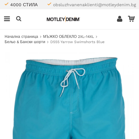
4000 СТИЛА
obsluzhvanenaklienti@motleydenim.bg
Начална страница
МЪЖКО ОБЛЕКЛО 2XL-14XL
Бельо & Бански шорти
D555 Yarrow Swimshorts Blue