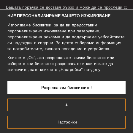
Вашата поръчка се доставя бързо и може да се проследи с:
НИЕ ПЕРСОНАЛИЗИРАМЕ ВАШЕТО ИЗЖИВЯВАНЕ
Използваме бисквитки, за да ви предоставим
СОЦИАЛНИ МРЕЖИ
персонализирано изживяване при пазаруване,
персонализирана реклама и да поддържаме уебсайтовете
си надеждни и сигурни. За целта събираме информация
за потребителите, тяхното поведение и устройства.
БИЗНЕС АДРЕС
Кликнете „Ок“, ако разрешавате всички бисквитки или
Motley Denim Europe OÜ
изберете кои бисквитки разрешавате и кои искате да
Narva mnt 5, EE-10117 Tallinn
изключите, като кликнете „Настройки“ по-долу.
Reg: 12356245
Внимание! Не връщайте продукти на този адрес!
Разрешавам бисквитките!
↓
БЪЛГАРИЯ/БЪЛГАРСКИ
Настройки