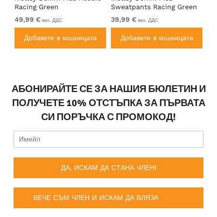
Racing Green
Sweatpants Racing Green
Ho
49,99 €
39,99 €
49
вкл. ДДС
вкл. ДДС
а
Добавете в кошницата
Добавете в кошницата
АБОНИРАЙТЕ СЕ ЗА НАШИЯ БЮЛЕТИН И
ПОЛУЧЕТЕ 10% ОТСТЪПКА ЗА ПЪРВАТА
СИ ПОРЪЧКА С ПРОМОКОД!
ДА, ИСКАМ ДА СТАНА ЧЛЕН!
ВЕЧЕ СЪМ ЧЛЕН И ИСКАМ ДА ВЛЯЗА