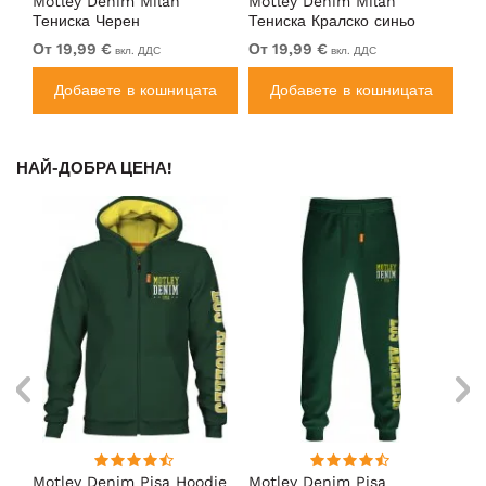
Motley Denim Milan
Motley Denim Milan
Mo
Тениска Черен
Тениска Кралско синьо
Ho
От 19,99 €
От 19,99 €
От
вкл. ДДС
вкл. ДДС
а
Добавете в кошницата
Добавете в кошницата
НАЙ-ДОБРА ЦЕНА!
Motley Denim Pisa Hoodie
Motley Denim Pisa
Mo