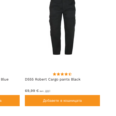
 Blue
D555 Robert Cargo pants Black
Rockf
69,99 €
От 59
вкл. ДДС
а
Добавете в кошницата