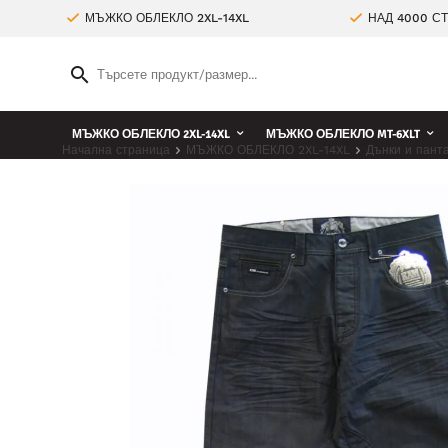
МЪЖКО ОБЛЕКЛО 2XL-14XL
НАД 4000 С
МЪЖКО ОБЛЕКЛО 2XL-14XL
МЪЖКО ОБЛЕКЛО MT-6XLT
Начална страница
МЪЖКО ОБЛЕКЛО 2XL-14XL
Дънки и пант