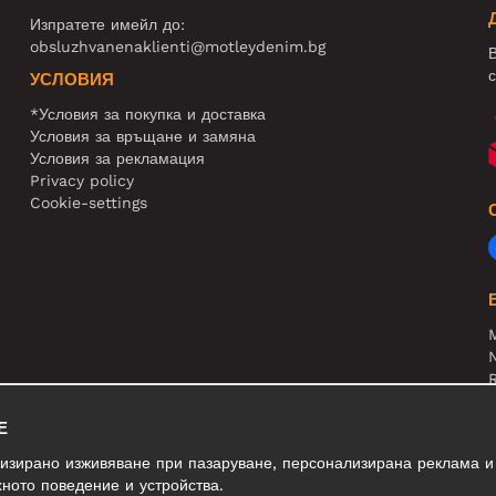
Изпратете имейл до:
obsluzhvanenaklienti@motleydenim.bg
В
с
УСЛОВИЯ
*Условия за покупка и доставка
Условия за връщане и замяна
Условия за рекламация
Privacy policy
Cookie-settings
N
R
В
Е
лизирано изживяване при пазаруване, персонализирана реклама и
ното поведение и устройства.