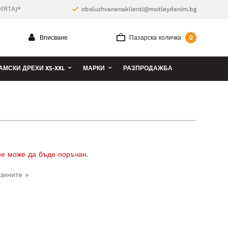
ИЯТА)*
obsluzhvanenaklienti@motleydenim.bg
0
Вписване
Пазарска количка
АМСКИ ДРЕХИ XS-XXL
МАРКИ
РАЗПРОДАЖБА
 не може да бъде поръчан.
зините »