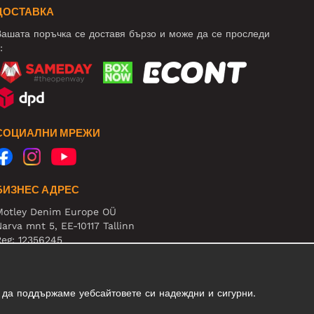
ДОСТАВКА
ашата поръчка се доставя бързо и може да се проследи
:
СОЦИАЛНИ МРЕЖИ
БИЗНЕС АДРЕС
Motley Denim Europe OÜ
arva mnt 5, EE-10117 Tallinn
eg: 12356245
нимание! Не връщайте продукти на този адрес!
 да поддържаме уебсайтовете си надеждни и сигурни.