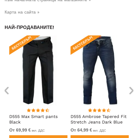
Карта на сайта »
НАЙ-ПРОДАВАНИТЕ!
БЕСТСЕЛЪР!
БЕСТСЕЛЪР!
БЕ
D555 Max Smart pants
D555 Ambrose Tapered Fit
Ro
Black
Stretch Jeans Dark Blue
Je
От 69,99 €
От 64,99 €
64
вкл. ДДС
вкл. ДДС