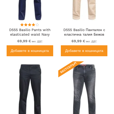
D555 Basilio Pants with
D555 Basilio Панталон с
elasticated waist Navy
еластична талия Бежов
69,99 €
69,99 €
вкл. ДДС
вкл. ДДС
Добавете в кошницата
Добавете в кошницата
БЕСТСЕЛЪР!