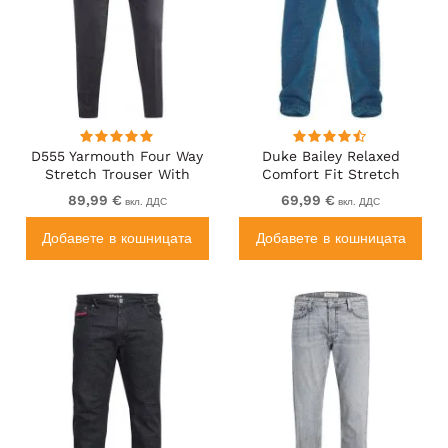
D555 Yarmouth Four Way
Duke Bailey Relaxed
Stretch Trouser With
Comfort Fit Stretch
Flexible Waistband Black
Jeans With Elasticated
89,99 €
69,99 €
вкл. ДДС
вкл. ДДС
Waist Stonewash
Добавете в кошницата
Добавете в кошницата