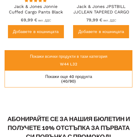
Jack & Jones Jonnie
Jack & Jones JPSTBILL
Cuffed Cargo Pants Black
JJCLEAN TAPERED CARGO
TROUSERS Black
69,99 €
79,99 €
вкл. ДДС
вкл. ДДС
Добавете в кошницата
Добавете в кошницата
Покажи всички продукти в тази категория
W44 L32
Покажи още 40 продукта
(40/90)
АБОНИРАЙТЕ СЕ ЗА НАШИЯ БЮЛЕТИН И
ПОЛУЧЕТЕ 10% ОТСТЪПКА ЗА ПЪРВАТА
СИ ПОРЪЧКА С ПРОМОКОД!