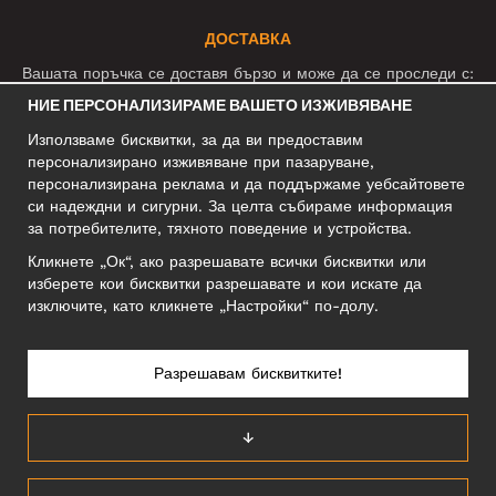
ДОСТАВКА
Вашата поръчка се доставя бързо и може да се проследи с:
НИЕ ПЕРСОНАЛИЗИРАМЕ ВАШЕТО ИЗЖИВЯВАНЕ
Използваме бисквитки, за да ви предоставим
СОЦИАЛНИ МРЕЖИ
персонализирано изживяване при пазаруване,
персонализирана реклама и да поддържаме уебсайтовете
си надеждни и сигурни. За целта събираме информация
за потребителите, тяхното поведение и устройства.
БИЗНЕС АДРЕС
Кликнете „Ок“, ако разрешавате всички бисквитки или
Motley Denim Europe OÜ
изберете кои бисквитки разрешавате и кои искате да
Narva mnt 5, EE-10117 Tallinn
изключите, като кликнете „Настройки“ по-долу.
Reg: 12356245
Внимание! Не връщайте продукти на този адрес!
Разрешавам бисквитките!
↓
БЪЛГАРИЯ/БЪЛГАРСКИ