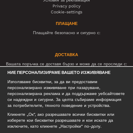
Условия за рекламация
Privacy policy
Cookie-settings
ПЛАЩАНЕ
Плащайте безопасно и сигурно с:
ДОСТАВКА
Вашата поръчка се доставя бързо и може да се проследи с:
НИЕ ПЕРСОНАЛИЗИРАМЕ ВАШЕТО ИЗЖИВЯВАНЕ
Използваме бисквитки, за да ви предоставим
СОЦИАЛНИ МРЕЖИ
персонализирано изживяване при пазаруване,
персонализирана реклама и да поддържаме уебсайтовете
си надеждни и сигурни. За целта събираме информация
за потребителите, тяхното поведение и устройства.
БИЗНЕС АДРЕС
Кликнете „Ок“, ако разрешавате всички бисквитки или
Motley Denim Europe OÜ
изберете кои бисквитки разрешавате и кои искате да
Narva mnt 5, EE-10117 Tallinn
изключите, като кликнете „Настройки“ по-долу.
Reg: 12356245