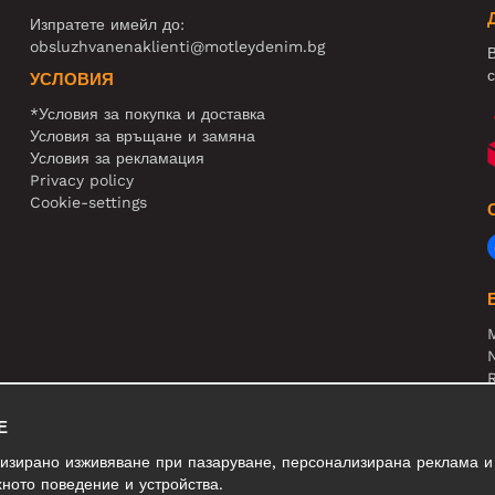
Изпратете имейл до:
obsluzhvanenaklienti@motleydenim.bg
В
с
УСЛОВИЯ
*Условия за покупка и доставка
Условия за връщане и замяна
Условия за рекламация
Privacy policy
Cookie-settings
N
R
В
Е
лизирано изживяване при пазаруване, персонализирана реклама и
ното поведение и устройства.