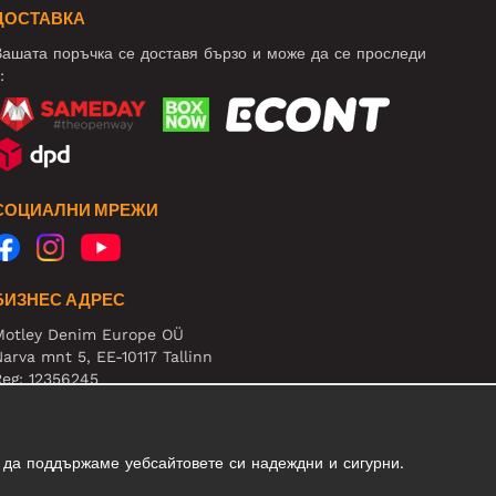
ДОСТАВКА
ашата поръчка се доставя бързо и може да се проследи
:
СОЦИАЛНИ МРЕЖИ
БИЗНЕС АДРЕС
Motley Denim Europe OÜ
arva mnt 5, EE-10117 Tallinn
eg: 12356245
нимание! Не връщайте продукти на този адрес!
 да поддържаме уебсайтовете си надеждни и сигурни.