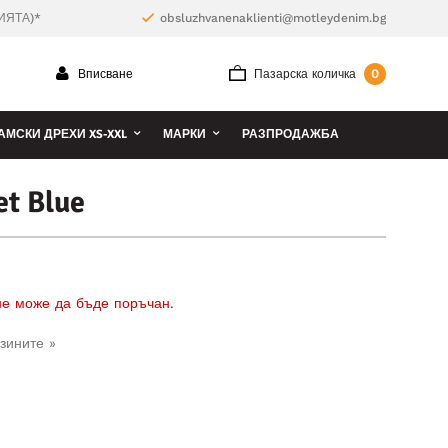
ИЯТА)*
obsluzhvanenaklienti@motleydenim.bg
0
Вписване
Пазарска количка
АМСКИ ДРЕХИ XS-XXL
МАРКИ
РАЗПРОДАЖБА
et Blue
 не може да бъде поръчан.
зините »