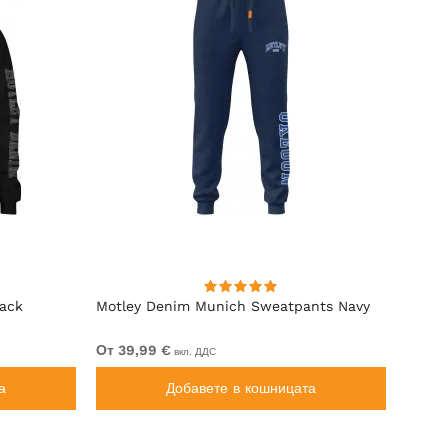
lack
Motley Denim Munich Sweatpants Navy
Motle
От 39,99 €
От 49
вкл. ДДС
а
Добавете в кошницата