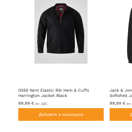
shell
D555 Kent Elastic Rib Hem & Cuffs
Jack & Jon
Harrington Jacket Black
Softshell 
89,99 €
99,99 €
вкл. ДДС
вкл
Добавете в кошницата