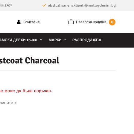
ИЯТА)*
obsluzhvanenaklienti@motleydenim.bg
0
Вписване
Пазарска количка
АМСКИ ДРЕХИ XS-XXL
МАРКИ
РАЗПРОДАЖБА
stcoat Charcoal
 не може да бъде поръчан.
зините »