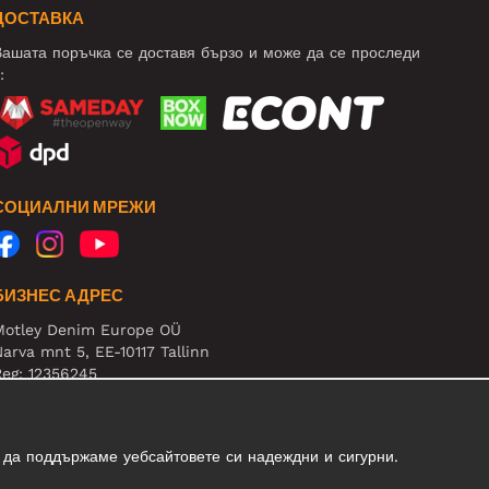
ДОСТАВКА
ашата поръчка се доставя бързо и може да се проследи
:
СОЦИАЛНИ МРЕЖИ
БИЗНЕС АДРЕС
Motley Denim Europe OÜ
arva mnt 5, EE-10117 Tallinn
eg: 12356245
нимание! Не връщайте продукти на този адрес!
 да поддържаме уебсайтовете си надеждни и сигурни.