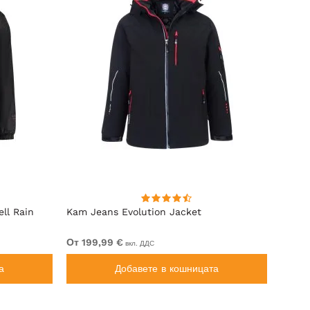
ll Rain
Kam Jeans Evolution Jacket
Espio
Navy
От 199,99 €
99,99
вкл. ДДС
а
Добавете в кошницата