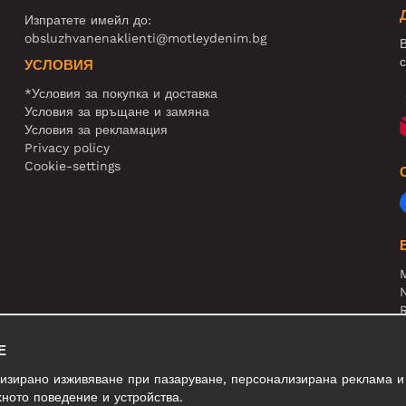
Изпратете имейл до:
obsluzhvanenaklienti@motleydenim.bg
В
с
УСЛОВИЯ
*Условия за покупка и доставка
Условия за връщане и замяна
Условия за рекламация
Privacy policy
Cookie-settings
N
R
В
Е
лизирано изживяване при пазаруване, персонализирана реклама и
ното поведение и устройства.