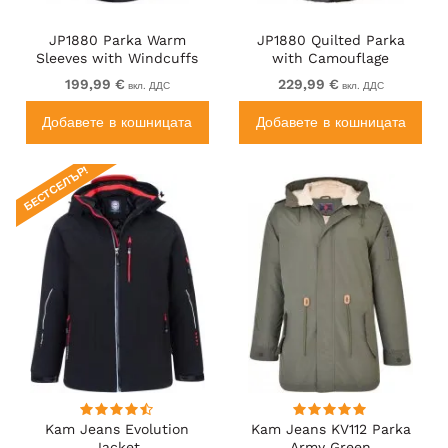
JP1880 Parka Warm
JP1880 Quilted Parka
Sleeves with Windcuffs
with Camouflage
Black
Drawstring Waist Black
199,99 €
229,99 €
вкл. ДДС
вкл. ДДС
Добавете в кошницата
Добавете в кошницата
БЕСТСЕЛЪР!
Kam Jeans Evolution
Kam Jeans KV112 Parka
Jacket
Army Green