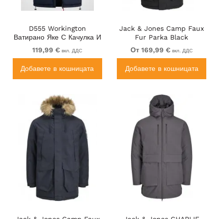
D555 Workington
Jack & Jones Camp Faux
Ватирано Яке С Качулка И
Fur Parka Black
Подплата От Шерпа
119,99 €
От 169,99 €
вкл. ДДС
вкл. ДДС
Тъмносиньо
Добавете в кошницата
Добавете в кошницата
Jack & Jones Camp Faux
Jack & Jones CHARLIE