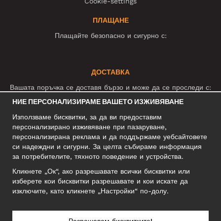
Cookie-settings
ПЛАЩАНЕ
Плащайте безопасно и сигурно с:
ДОСТАВКА
Вашата поръчка се доставя бързо и може да се проследи с:
НИЕ ПЕРСОНАЛИЗИРАМЕ ВАШЕТО ИЗЖИВЯВАНЕ
Използваме бисквитки, за да ви предоставим
СОЦИАЛНИ МРЕЖИ
персонализирано изживяване при пазаруване,
персонализирана реклама и да поддържаме уебсайтовете
си надеждни и сигурни. За целта събираме информация
за потребителите, тяхното поведение и устройства.
БИЗНЕС АДРЕС
Кликнете „Ок“, ако разрешавате всички бисквитки или
Motley Denim Europe OÜ
изберете кои бисквитки разрешавате и кои искате да
Narva mnt 5, EE-10117 Tallinn
изключите, като кликнете „Настройки“ по-долу.
Reg: 12356245
Внимание! Не връщайте продукти на този адрес!