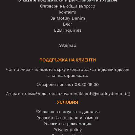
Откажете покупката си и регистрирайте връщане
Отговори на общи въпроси
Контакти
За Motley Denim
Блог
B2B Inquiries
Sitemap
ПОДДРЪЖКА НА КЛИЕНТИ
Чат на живо - кликнете върху иконата за чат в долния десен
ъгъл на страницата.
Отворено пон-пет 08:30-16:30
Изпратете имейл до:
obsluzhvanenaklienti@motleydenim.bg
УСЛОВИЯ
*Условия за покупка и доставка
Условия за връщане и замяна
Условия за рекламация
Privacy policy