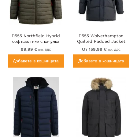
D555 Northfield Hybrid
D555 Wolverhampton
софтшел яке с качулка
Quilted Padded Jacket
каки
with Hood Black
99,99 €
От 159,99 €
вкл. ДДС
вкл. ДДС
Добавете в кошницата
Добавете в кошницата