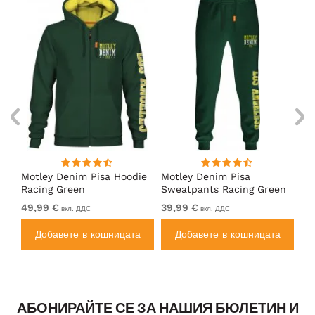
Motley Denim Pisa Hoodie
Motley Denim Pisa
Mo
Racing Green
Sweatpants Racing Green
Ho
49,99 €
39,99 €
49
вкл. ДДС
вкл. ДДС
а
Добавете в кошницата
Добавете в кошницата
АБОНИРАЙТЕ СЕ ЗА НАШИЯ БЮЛЕТИН И