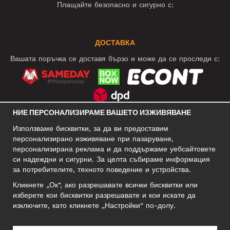
Плащайте безопасно и сигурно с:
ДОСТАВКА
Вашата поръчка се доставя бързо и може да се проследи с:
НИЕ ПЕРСОНАЛИЗИРАМЕ ВАШЕТО ИЗЖИВЯВАНЕ
СОЦИАЛНИ МРЕЖИ
Използваме бисквитки, за да ви предоставим
персонализирано изживяване при пазаруване,
персонализирана реклама и да поддържаме уебсайтовете
си надеждни и сигурни. За целта събираме информация
БИЗНЕС АДРЕС
за потребителите, тяхното поведение и устройства.
Motley Denim Europe OÜ
Кликнете „Ок“, ако разрешавате всички бисквитки или
Narva mnt 5, EE-10117 Tallinn
изберете кои бисквитки разрешавате и кои искате да
Reg: 12356245
изключите, като кликнете „Настройки“ по-долу.
Внимание! Не връщайте продукти на този адрес!