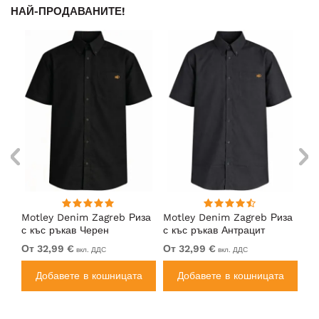
НАЙ-ПРОДАВАНИТЕ!
ng
Motley Denim Zagreb Риза
Motley Denim Zagreb Риза
Mo
с къс ръкав Черен
с къс ръкав Антрацит
с 
От 32,99 €
От 32,99 €
32
вкл. ДДС
вкл. ДДС
а
Добавете в кошницата
Добавете в кошницата