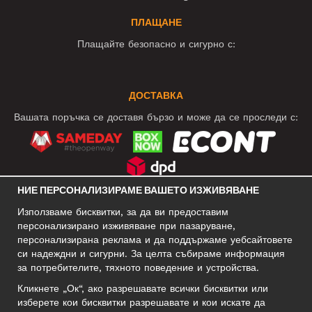
ПЛАЩАНЕ
Плащайте безопасно и сигурно с:
ДОСТАВКА
Вашата поръчка се доставя бързо и може да се проследи с:
НИЕ ПЕРСОНАЛИЗИРАМЕ ВАШЕТО ИЗЖИВЯВАНЕ
СОЦИАЛНИ МРЕЖИ
Използваме бисквитки, за да ви предоставим
персонализирано изживяване при пазаруване,
персонализирана реклама и да поддържаме уебсайтовете
си надеждни и сигурни. За целта събираме информация
БИЗНЕС АДРЕС
за потребителите, тяхното поведение и устройства.
Motley Denim Europe OÜ
Кликнете „Ок“, ако разрешавате всички бисквитки или
Narva mnt 5, EE-10117 Tallinn
изберете кои бисквитки разрешавате и кои искате да
Reg: 12356245