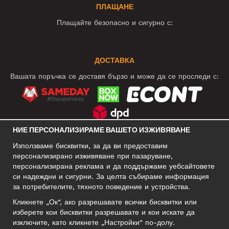
ПЛАЩАНЕ
Плащайте безопасно и сигурно с:
ДОСТАВКА
Вашата поръчка се доставя бързо и може да се проследи с:
НИЕ ПЕРСОНАЛИЗИРАМЕ ВАШЕТО ИЗЖИВЯВАНЕ
СОЦИАЛНИ МРЕЖИ
Използваме бисквитки, за да ви предоставим
персонализирано изживяване при пазаруване,
персонализирана реклама и да поддържаме уебсайтовете
си надеждни и сигурни. За целта събираме информация
БИЗНЕС АДРЕС
за потребителите, тяхното поведение и устройства.
Motley Denim Europe OÜ
Кликнете „Ок“, ако разрешавате всички бисквитки или
Narva mnt 5, EE-10117 Tallinn
изберете кои бисквитки разрешавате и кои искате да
Reg: 12356245
изключите, като кликнете „Настройки“ по-долу.