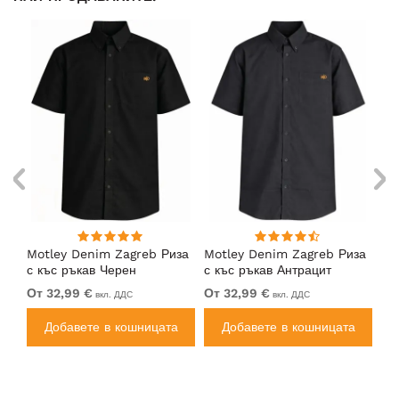
ng
Motley Denim Zagreb Риза
Motley Denim Zagreb Риза
Mo
с къс ръкав Черен
с къс ръкав Антрацит
с 
От 32,99 €
От 32,99 €
От
вкл. ДДС
вкл. ДДС
а
Добавете в кошницата
Добавете в кошницата