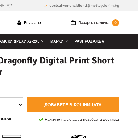
ИЯТА)*
obsluzhvanenaklienti@motleydenim.bg
0
Вписване
Пазарска количка
АМСКИ ДРЕХИ XS-XXL
МАРКИ
РАЗПРОДАЖБА
ragonfly Digital Print Short
y
ДОБАВЕТЕ В КОШНИЦАТА
азмери
Налично на склад за незабавна доставка