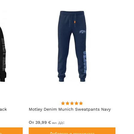
lack
Motley Denim Munich Sweatpants Navy
Motle
От 39,99 €
От 49
вкл. ДДС
а
Добавете в кошницата