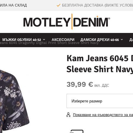
ТИЛА НА СКЛАД
БЕЗПЛАТНА ДОСТАВКА (ВИЖТЕ УСЛОВ
МЪЖКИ OБУВКИ 40-52
АКСЕСОАРИ
ДАМСКИ ДРЕХИ 40-66
Д
ans 6045 Dragonfly Digital Print Short Sleeve Shirt Navy
Kam Jeans 6045 D
Sleeve Shirt Nav
39,99 €
вкл. ДДС
Показване на ръководството за р