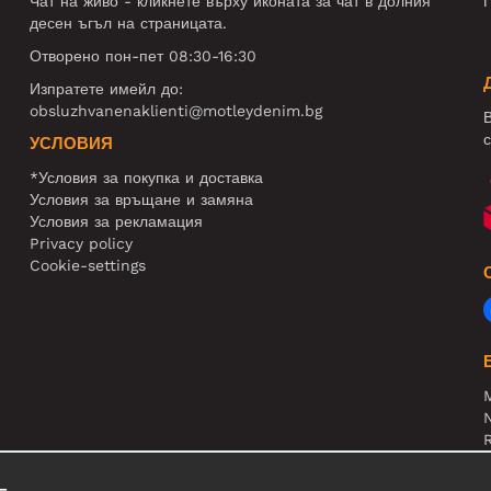
Чат на живо - кликнете върху иконата за чат в долния
П
десен ъгъл на страницата.
Отворено пон-пет 08:30-16:30
Изпратете имейл до:
obsluzhvanenaklienti@motleydenim.bg
В
с
УСЛОВИЯ
*Условия за покупка и доставка
Условия за връщане и замяна
Условия за рекламация
Privacy policy
Cookie-settings
N
R
В