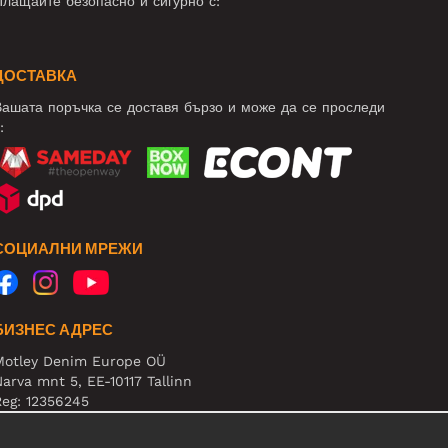
лащайте безопасно и сигурно с:
ДОСТАВКА
ашата поръчка се доставя бързо и може да се проследи
:
СОЦИАЛНИ МРЕЖИ
БИЗНЕС АДРЕС
Motley Denim Europe OÜ
arva mnt 5, EE-10117 Tallinn
eg: 12356245
нимание! Не връщайте продукти на този адрес!