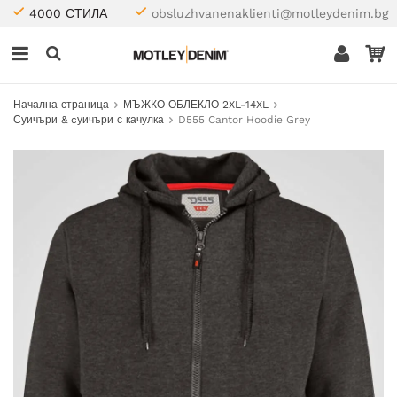
4000 СТИЛА
obsluzhvanenaklienti@motleydenim.bg
Начална страница
МЪЖКО ОБЛЕКЛО 2XL-14XL
Суичъри & cуичъри с качулка
D555 Cantor Hoodie Grey