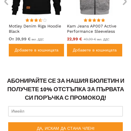
en
Motley Denim Riga Hoodie
Kam Jeans AP007 Active
Mo
Black
Performance Sleeveless
Ho
Hoody Grey
От 39,99 €
22,99 €
От
49,99 €
вкл. ДДС
вкл. ДДС
а
Добавете в кошницата
Добавете в кошницата
АБОНИРАЙТЕ СЕ ЗА НАШИЯ БЮЛЕТИН И
ПОЛУЧЕТЕ 10% ОТСТЪПКА ЗА ПЪРВАТА
СИ ПОРЪЧКА С ПРОМОКОД!
ДА, ИСКАМ ДА СТАНА ЧЛЕН!