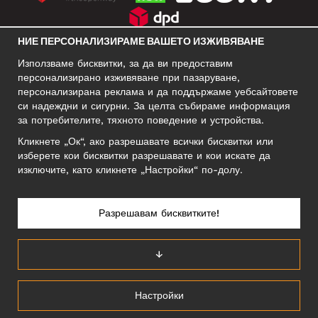
НИЕ ПЕРСОНАЛИЗИРАМЕ ВАШЕТО ИЗЖИВЯВАНЕ
СОЦИАЛНИ МРЕЖИ
Използваме бисквитки, за да ви предоставим
персонализирано изживяване при пазаруване,
персонализирана реклама и да поддържаме уебсайтовете
си надеждни и сигурни. За целта събираме информация
БИЗНЕС АДРЕС
за потребителите, тяхното поведение и устройства.
Motley Denim Europe OÜ
Кликнете „Ок“, ако разрешавате всички бисквитки или
Narva mnt 5, EE-10117 Tallinn
изберете кои бисквитки разрешавате и кои искате да
Reg: 12356245
изключите, като кликнете „Настройки“ по-долу.
Внимание! Не връщайте продукти на този адрес!
Разрешавам бисквитките!
БЪЛГАРИЯ/БЪЛГАРСКИ
↓
Настройки