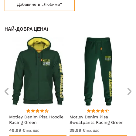
Добавяне в „Любими“
НАЙ-ДОБРА ЦЕНА!
Motley Denim Pisa Hoodie
Motley Denim Pisa
Mo
Racing Green
Sweatpants Racing Green
Ho
49,99 €
39,99 €
49
вкл. ДДС
вкл. ДДС