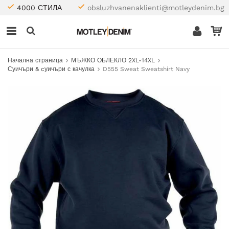
4000 СТИЛА
obsluzhvanenaklienti@motleydenim.bg
Начална страница
МЪЖКО ОБЛЕКЛО 2XL-14XL
Суичъри & cуичъри с качулка
D555 Sweat Sweatshirt Navy