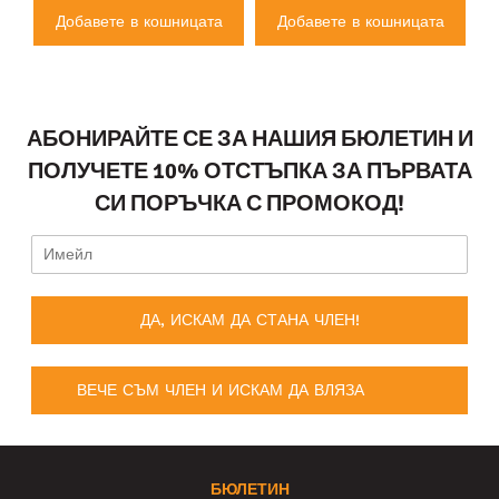
а
Добавете в кошницата
Добавете в кошницата
АБОНИРАЙТЕ СЕ ЗА НАШИЯ БЮЛЕТИН И
ПОЛУЧЕТЕ 10% ОТСТЪПКА ЗА ПЪРВАТА
СИ ПОРЪЧКА С ПРОМОКОД!
ДА, ИСКАМ ДА СТАНА ЧЛЕН!
ВЕЧЕ СЪМ ЧЛЕН И ИСКАМ ДА ВЛЯЗА
БЮЛЕТИН