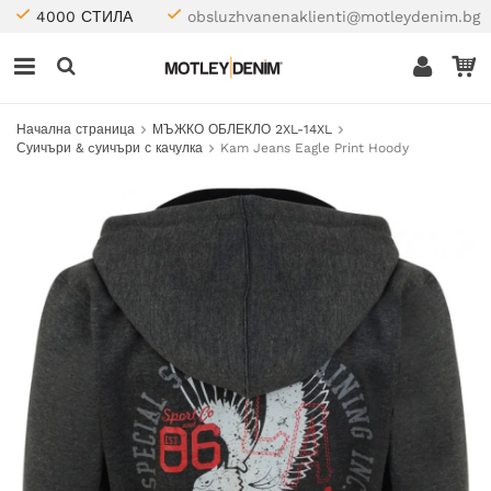
4000 СТИЛА
obsluzhvanenaklienti@motleydenim.bg
Начална страница
МЪЖКО ОБЛЕКЛО 2XL-14XL
Суичъри & cуичъри с качулка
Kam Jeans Eagle Print Hoody