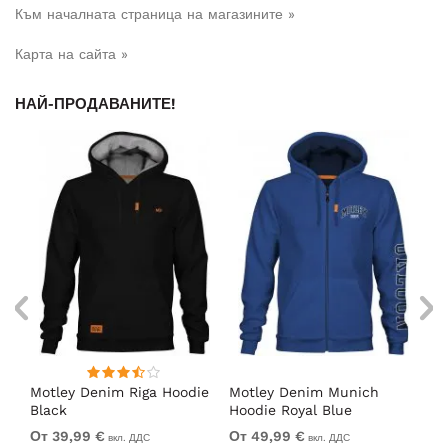
Към началната страница на магазините »
Карта на сайта »
НАЙ-ПРОДАВАНИТЕ!
Motley Denim Riga Hoodie
Motley Denim Munich
Mo
Black
Hoodie Royal Blue
Bl
От 39,99 €
От 49,99 €
От
вкл. ДДС
вкл. ДДС