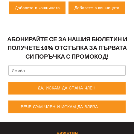
а
Добавете в кошницата
Добавете в кошницата
АБОНИРАЙТЕ СЕ ЗА НАШИЯ БЮЛЕТИН И
ПОЛУЧЕТЕ 10% ОТСТЪПКА ЗА ПЪРВАТА
СИ ПОРЪЧКА С ПРОМОКОД!
ДА, ИСКАМ ДА СТАНА ЧЛЕН!
ВЕЧЕ СЪМ ЧЛЕН И ИСКАМ ДА ВЛЯЗА
БЮЛЕТИН