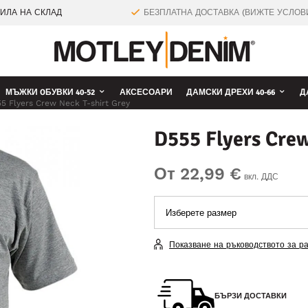
ТИЛА НА СКЛАД
БЕЗПЛАТНА ДОСТАВКА (ВИЖТЕ УСЛОВ
МЪЖКИ OБУВКИ 40-52
АКСЕСОАРИ
ДАМСКИ ДРЕХИ 40-66
Д
5 Flyers Crew Neck T-shirt Grey
D555 Flyers Crew
От 22,99 €
вкл. ДДС
Показване на ръководството за р
БЪРЗИ ДОСТАВКИ