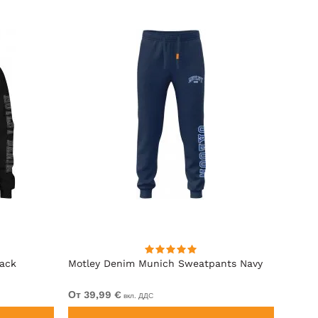
lack
Motley Denim Munich Sweatpants Navy
Motle
От 39,99 €
От 49
вкл. ДДС