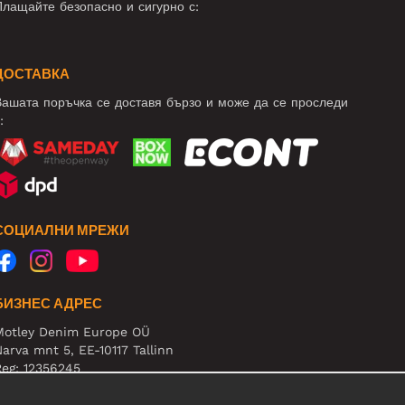
лащайте безопасно и сигурно с:
ДОСТАВКА
ашата поръчка се доставя бързо и може да се проследи
:
СОЦИАЛНИ МРЕЖИ
БИЗНЕС АДРЕС
Motley Denim Europe OÜ
arva mnt 5, EE-10117 Tallinn
eg: 12356245
нимание! Не връщайте продукти на този адрес!