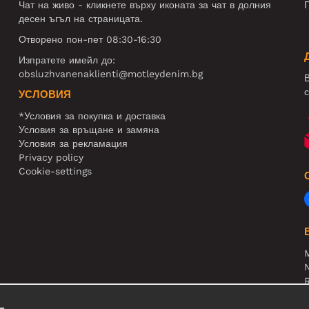
Чат на живо - кликнете върху иконата за чат в долния
П
десен ъгъл на страницата.
Отворено пон-пет 08:30-16:30
Изпратете имейл до:
obsluzhvanenaklienti@motleydenim.bg
В
с
УСЛОВИЯ
*Условия за покупка и доставка
Условия за връщане и замяна
Условия за рекламация
Privacy policy
Cookie-settings
N
R
В