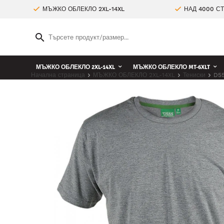
МЪЖКО ОБЛЕКЛО 2XL-14XL
НАД 4000 С
МЪЖКО ОБЛЕКЛО 2XL-14XL
МЪЖКО ОБЛЕКЛО MT-6XLT
Начална страница
МЪЖКО ОБЛЕКЛО 2XL-14XL
Тениски
D55