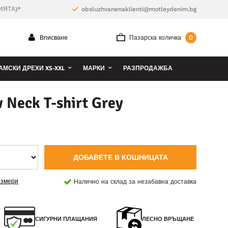
ИЯТА)*
obsluzhvanenaklienti@motleydenim.bg
0
Вписване
Пазарска количка
АМСКИ ДРЕХИ XS-XXL
МАРКИ
РАЗПРОДАЖБА
 Neck T-shirt Grey
ДОБАВЕТЕ В КОШНИЦАТА
азмери
Налично на склад за незабавна доставка
СИГУРНИ ПЛАЩАНИЯ
ЛЕСНО ВРЪЩАНЕ