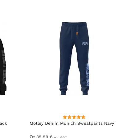
lack
Motley Denim Munich Sweatpants Navy
Motle
От 39,99 €
От 49
вкл. ДДС