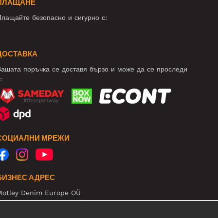
ПЛАЩАНЕ
лащайте безопасно и сигурно с:
ДОСТАВКА
ашата поръчка се доставя бързо и може да се проследи
:
СОЦИАЛНИ МРЕЖИ
БИЗНЕС АДРЕС
Motley Denim Europe OÜ
arva mnt 5, EE-10117 Tallinn
eg: 12356245