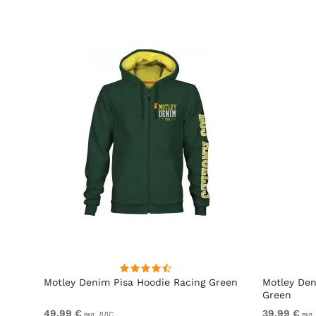
ит
Motley Denim Pisa Hoodie Racing Green
Motley Den
Green
49,99 €
39,99 €
вкл. ДДС
вкл.