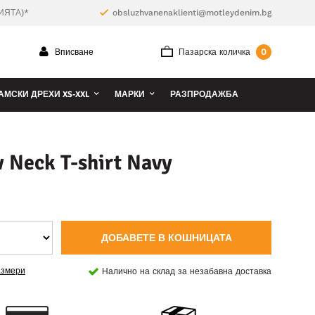
ИЯТА)*
obsluzhvanenaklienti@motleydenim.bg
0
Вписване
Пазарска количка
АМСКИ ДРЕХИ XS-XXL
МАРКИ
РАЗПРОДАЖБА
 Neck T-shirt Navy
ДОБАВЕТЕ В КОШНИЦАТА
азмери
Налично на склад за незабавна доставка