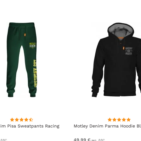
im Pisa Sweatpants Racing
Motley Denim Parma Hoodie B
49,99 €
 ДДС
вкл. ДДС