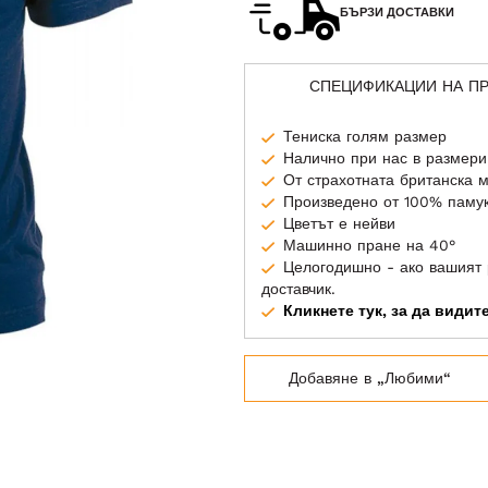
БЪРЗИ ДОСТАВКИ
СПЕЦИФИКАЦИИ НА П
Тениска голям размер
Налично при нас в размери
От страхотната британска 
Произведено от 100% паму
Цветът е нейви
Машинно пране на 40°
Целогодишно - ако вашият 
доставчик.
Кликнете тук, за да види
Добавяне в „Любими“