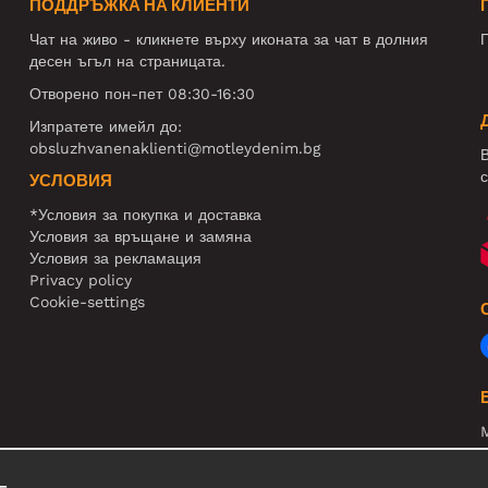
ПОДДРЪЖКА НА КЛИЕНТИ
Чат на живо - кликнете върху иконата за чат в долния
П
десен ъгъл на страницата.
Отворено пон-пет 08:30-16:30
Изпратете имейл до:
obsluzhvanenaklienti@motleydenim.bg
В
с
УСЛОВИЯ
*Условия за покупка и доставка
Условия за връщане и замяна
Условия за рекламация
Privacy policy
Cookie-settings
N
R