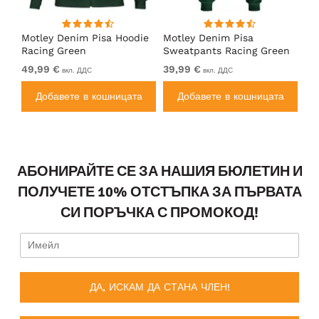
Motley Denim Pisa Hoodie
Motley Denim Pisa
Mo
Racing Green
Sweatpants Racing Green
Ho
49,99 €
39,99 €
49
вкл. ДДС
вкл. ДДС
а
Добавете в кошницата
Добавете в кошницата
АБОНИРАЙТЕ СЕ ЗА НАШИЯ БЮЛЕТИН И
ПОЛУЧЕТЕ 10% ОТСТЪПКА ЗА ПЪРВАТА
СИ ПОРЪЧКА С ПРОМОКОД!
ДА, ИСКАМ ДА СТАНА ЧЛЕН!