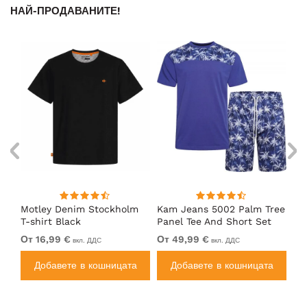
НАЙ-ПРОДАВАНИТЕ!
nk
Motley Denim Stockholm
Kam Jeans 5002 Palm Tree
Mo
T-shirt Black
Panel Tee And Short Set
Sh
Electric Blue
Bl
От 16,99 €
От 49,99 €
От
вкл. ДДС
вкл. ДДС
а
Добавете в кошницата
Добавете в кошницата