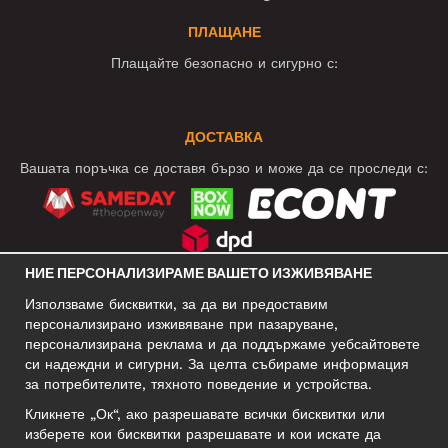
ПЛАЩАНЕ
Плащайте безопасно и сигурно с:
ДОСТАВКА
Вашата поръчка се доставя бързо и може да се проследи с:
НИЕ ПЕРСОНАЛИЗИРАМЕ ВАШЕТО ИЗЖИВЯВАНЕ
СОЦИАЛНИ МРЕЖИ
Използваме бисквитки, за да ви предоставим
персонализирано изживяване при пазаруване,
персонализирана реклама и да поддържаме уебсайтовете
си надеждни и сигурни. За целта събираме информация
БИЗНЕС АДРЕС
за потребителите, тяхното поведение и устройства.
Motley Denim Europe OÜ
Кликнете „Ок“, ако разрешавате всички бисквитки или
Narva mnt 5, EE-10117 Tallinn
изберете кои бисквитки разрешавате и кои искате да
Reg: 12356245