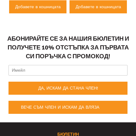
а
Добавете в кошницата
Добавете в кошницата
АБОНИРАЙТЕ СЕ ЗА НАШИЯ БЮЛЕТИН И
ПОЛУЧЕТЕ 10% ОТСТЪПКА ЗА ПЪРВАТА
СИ ПОРЪЧКА С ПРОМОКОД!
ДА, ИСКАМ ДА СТАНА ЧЛЕН!
ВЕЧЕ СЪМ ЧЛЕН И ИСКАМ ДА ВЛЯЗА
БЮЛЕТИН