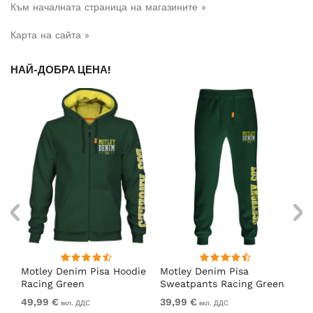
Към началната страница на магазините »
Карта на сайта »
НАЙ-ДОБРА ЦЕНА!
Motley Denim Pisa Hoodie
Motley Denim Pisa
Mo
Racing Green
Sweatpants Racing Green
Ho
49,99 €
39,99 €
49
вкл. ДДС
вкл. ДДС