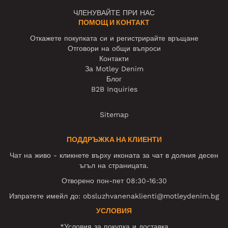
ЧЛЕНУВАЙТЕ ПРИ НАС
ПОМОЩ И КОНТАКТ
Откажете покупката си и регистрирайте връщане
Отговори на общи въпроси
Контакти
За Motley Denim
Блог
B2B Inquiries
Sitemap
ПОДДРЪЖКА НА КЛИЕНТИ
Чат на живо - кликнете върху иконата за чат в долния десен
ъгъл на страницата.
Отворено пон-пет 08:30-16:30
Изпратете имейл до:
obsluzhvanenaklienti@motleydenim.bg
УСЛОВИЯ
*Условия за покупка и доставка