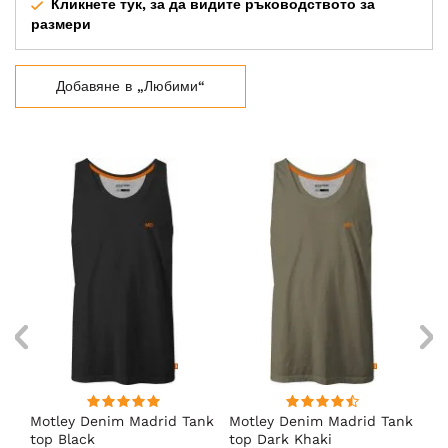
Кликнете тук, за да видите ръководството за
размери
Добавяне в „Любими“
nk
Motley Denim Madrid Tank
Motley Denim Madrid Tank
Mo
top Black
top Dark Khaki
to