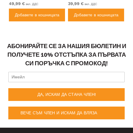
49,99 €
39,99 €
49
вкл. ДДС
вкл. ДДС
а
Добавете в кошницата
Добавете в кошницата
АБОНИРАЙТЕ СЕ ЗА НАШИЯ БЮЛЕТИН И
ПОЛУЧЕТЕ 10% ОТСТЪПКА ЗА ПЪРВАТА
СИ ПОРЪЧКА С ПРОМОКОД!
ДА, ИСКАМ ДА СТАНА ЧЛЕН!
ВЕЧЕ СЪМ ЧЛЕН И ИСКАМ ДА ВЛЯЗА