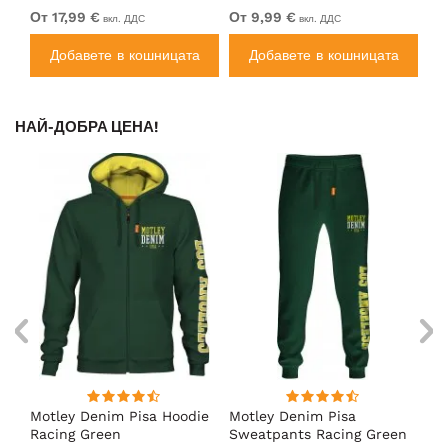
От 17,99 €
От 9,99 €
От
вкл. ДДС
вкл. ДДС
а
Добавете в кошницата
Добавете в кошницата
НАЙ-ДОБРА ЦЕНА!
Motley Denim Pisa Hoodie
Motley Denim Pisa
Mo
Racing Green
Sweatpants Racing Green
Ho