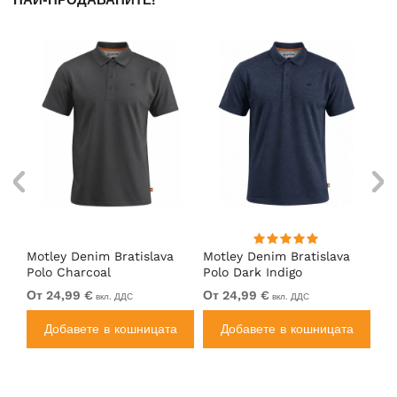
НАЙ-ПРОДАВАНИТЕ!
Motley Denim Bratislava
Motley Denim Bratislava
Es
Polo Charcoal
Polo Dark Indigo
по
От 24,99 €
От 24,99 €
39
вкл. ДДС
вкл. ДДС
а
Добавете в кошницата
Добавете в кошницата