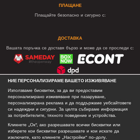
ПЛАЩАНЕ
Плащайте безопасно и сигурно с:
ДОСТАВКА
Вашата поръчка се доставя бързо и може да се проследи с:
НИЕ ПЕРСОНАЛИЗИРАМЕ ВАШЕТО ИЗЖИВЯВАНЕ
СОЦИАЛНИ МРЕЖИ
Използваме бисквитки, за да ви предоставим
персонализирано изживяване при пазаруване,
персонализирана реклама и да поддържаме уебсайтовете
си надеждни и сигурни. За целта събираме информация
БИЗНЕС АДРЕС
за потребителите, тяхното поведение и устройства.
Motley Denim Europe OÜ
Кликнете „Ок“, ако разрешавате всички бисквитки или
Narva mnt 5, EE-10117 Tallinn
изберете кои бисквитки разрешавате и кои искате да
Reg: 12356245
изключите, като кликнете „Настройки“ по-долу.