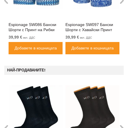
Espionage SW086 Бански
Espionage SW097 Бански
Es
Шорти с Принт на Рибки
Шорти с Хавайски Принт
Шо
Синьо
Кралско Синьо/Бяло
Си
39,99 €
39,99 €
39
вкл. ДДС
вкл. ДДС
Добавете в кошницата
Добавете в кошницата
НАЙ-ПРОДАВАНИТЕ!