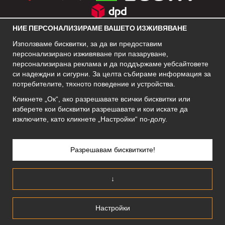
НИЕ ПЕРСОНАЛИЗИРАМЕ ВАШЕТО ИЗЖИВЯВАНЕ
СОЦИАЛНИ МРЕЖИ
Използваме бисквитки, за да ви предоставим
персонализирано изживяване при пазаруване,
персонализирана реклама и да поддържаме уебсайтовете
си надеждни и сигурни. За целта събираме информация за
БИЗНЕС АДРЕС
потребителите, тяхното поведение и устройства.
Motley Denim Europe OÜ
Кликнете „Ок“, ако разрешавате всички бисквитки или
Narva mnt 5, EE-10117 Tallinn
изберете кои бисквитки разрешавате и кои искате да
Reg: 12356245
изключите, като кликнете „Настройки“ по-долу.
Внимание! Не връщайте продукти на този адрес!
Разрешавам бисквитките!
БЪЛГАРИЯ/БЪЛГАРСКИ
↓
Настройки