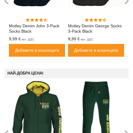
Motley Denim John 3-Pack
Motley Denim George Socks
Mo
Socks Black
3-Pack Black
So
9,99 €
9,99 €
9,9
вкл. ДДС
вкл. ДДС
Добавете в кошницата
Добавете в кошницата
НАЙ-ДОБРА ЦЕНА!