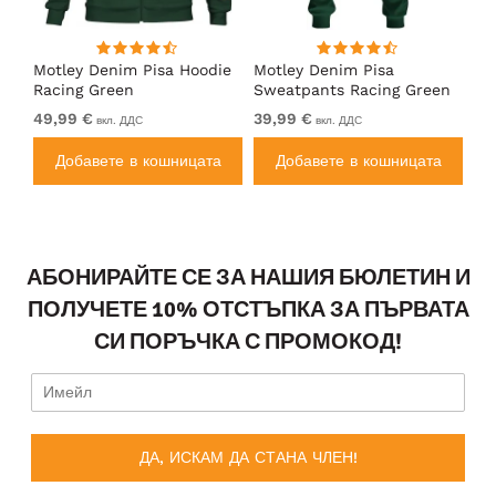
Motley Denim Pisa Hoodie
Motley Denim Pisa
Mo
Racing Green
Sweatpants Racing Green
Ho
49,99 €
39,99 €
49
вкл. ДДС
вкл. ДДС
а
Добавете в кошницата
Добавете в кошницата
АБОНИРАЙТЕ СЕ ЗА НАШИЯ БЮЛЕТИН И
ПОЛУЧЕТЕ 10% ОТСТЪПКА ЗА ПЪРВАТА
СИ ПОРЪЧКА С ПРОМОКОД!
ДА, ИСКАМ ДА СТАНА ЧЛЕН!