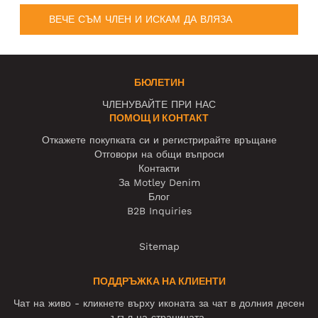
ВЕЧЕ СЪМ ЧЛЕН И ИСКАМ ДА ВЛЯЗА
БЮЛЕТИН
ЧЛЕНУВАЙТЕ ПРИ НАС
ПОМОЩ И КОНТАКТ
Откажете покупката си и регистрирайте връщане
Отговори на общи въпроси
Контакти
За Motley Denim
Блог
B2B Inquiries
Sitemap
ПОДДРЪЖКА НА КЛИЕНТИ
Чат на живо - кликнете върху иконата за чат в долния десен
ъгъл на страницата.