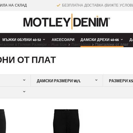
ТИЛА НА СКЛАД
БЕЗПЛАТНА ДОСТАВКА (ВИЖТЕ УСЛОВ
МЪЖКИ OБУВКИ 40-52
АКСЕСОАРИ
ДАМСКИ ДРЕХИ 40-66
Д
нталони в Големи Размери – Plus Size
Панталони
Панталони от плат
НИ ОТ ПЛАТ
ДАМСКИ РАЗМЕРИ W/L
РАЗМЕРИ XS