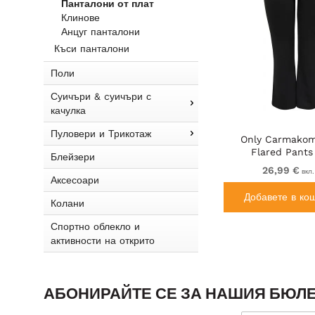
Панталони от плат
Клинове
Анцуг панталони
Къси панталони
Поли
Суичъри & cуичъри с
качулка
Пуловери и Трикотаж
Only Carmakom
Flared Pants
Блейзери
26,99 €
вкл
Аксесоари
Добавете в ко
Колани
Спортно облекло и
активности на открито
АБОНИРАЙТЕ СЕ ЗА НАШИЯ БЮЛЕ