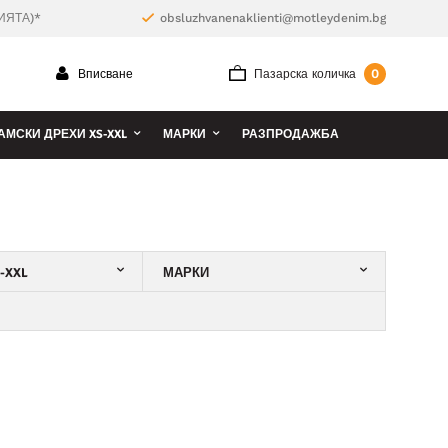
ИЯТА)*
obsluzhvanenaklienti@motleydenim.bg
0
Вписване
Пазарска количка
АМСКИ ДРЕХИ XS-XXL
МАРКИ
РАЗПРОДАЖБА
-XXL
МАРКИ