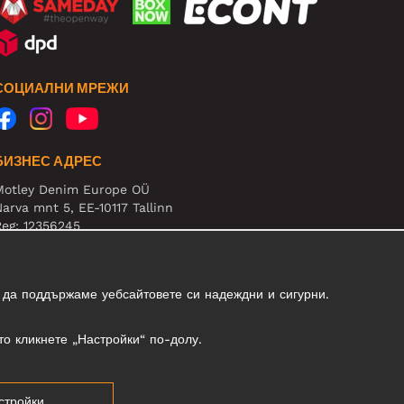
СОЦИАЛНИ МРЕЖИ
БИЗНЕС АДРЕС
Motley Denim Europe OÜ
arva mnt 5, EE-10117 Tallinn
eg: 12356245
нимание! Не връщайте продукти на този адрес!
 да поддържаме уебсайтовете си надеждни и сигурни.
то кликнете „Настройки“ по-долу.
стройки