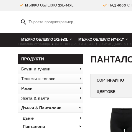
МЪЖКО ОБЛЕКЛО 2XL-14XL
НАД 4000 С
МЪЖКО ОБЛЕКЛО 2XL-14XL
МЪЖКО ОБЛЕКЛО MT-6XLT
Начална страница
ДАМСКИ ДРЕХИ 40-66
Дамски Дънки & Па
ПАНТАЛО
ПРОДУКТИ
Блузи и туники
Тениски и топове
СОРТИРАЙ ПО
Рокли
ЦВЕТОВЕ
Якета & палта
Дънки & Панталони
Дънки
Панталони