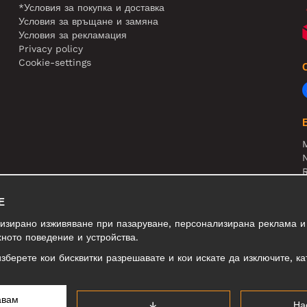
*Условия за покупка и доставка
Условия за връщане и замяна
Условия за рекламация
Privacy policy
Cookie-settings
N
R
В
Е
лизирано изживяване при пазаруване, персонализирана реклама и
ното поведение и устройства.
изберете кои бисквитки разрешавате и кои искате да изключите, ка
авам
↓
На