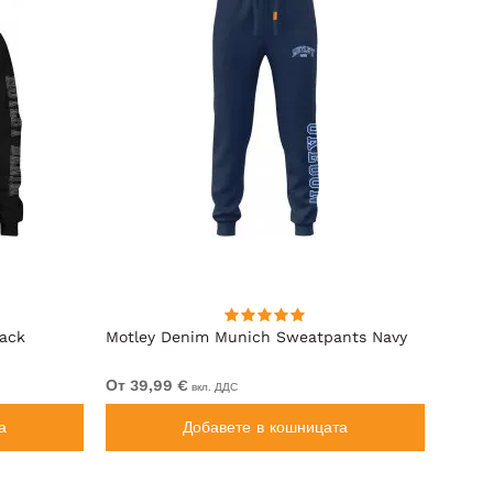
lack
Motley Denim Munich Sweatpants Navy
Motle
От 39,99 €
От 49
вкл. ДДС
а
Добавете в кошницата