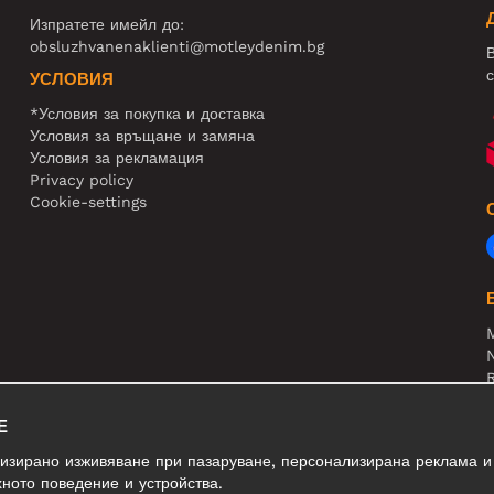
Изпратете имейл до:
obsluzhvanenaklienti@motleydenim.bg
В
с
УСЛОВИЯ
*Условия за покупка и доставка
Условия за връщане и замяна
Условия за рекламация
Privacy policy
Cookie-settings
N
R
В
Е
лизирано изживяване при пазаруване, персонализирана реклама и
ното поведение и устройства.