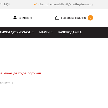
ИЯТА)*
obsluzhvanenaklienti@motleydenim.bg
0
Вписване
Пазарска количка
АМСКИ ДРЕХИ XS-XXL
МАРКИ
РАЗПРОДАЖБА
 не може да бъде поръчан.
зините »