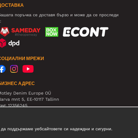
ДОСТАВКА
ашата поръчка се доставя бързо и може да се проследи
:
СОЦИАЛНИ МРЕЖИ
БИЗНЕС АДРЕС
Motley Denim Europe OÜ
arva mnt 5, EE-10117 Tallinn
eg: 12356245
нимание! Не връщайте продукти на този адрес!
 да поддържаме уебсайтовете си надеждни и сигурни.