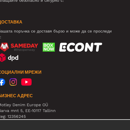
лащайте безопасно и сигурно с:
ДОСТАВКА
ашата поръчка се доставя бързо и може да се проследи
:
СОЦИАЛНИ МРЕЖИ
БИЗНЕС АДРЕС
Motley Denim Europe OÜ
arva mnt 5, EE-10117 Tallinn
eg: 12356245
нимание! Не връщайте продукти на този адрес!