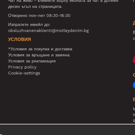
Чат на живо - кликнете върху иконата за чат в долния
П
десен ъгъл на страницата.
Отворено пон-пет 08:30-16:30
Изпратете имейл до:
obsluzhvanenaklienti@motleydenim.bg
В
с
УСЛОВИЯ
*Условия за покупка и доставка
Условия за връщане и замяна
Условия за рекламация
Privacy policy
Cookie-settings
N
R
В