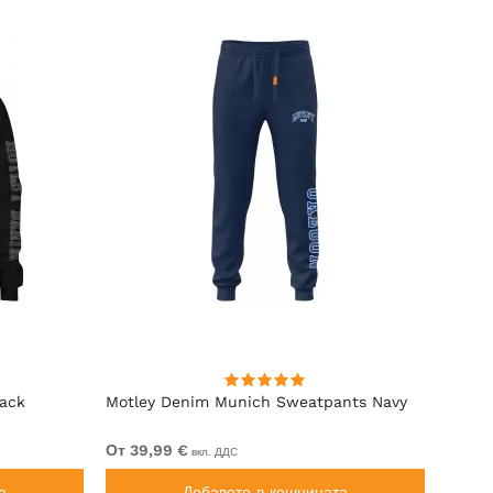
lack
Motley Denim Munich Sweatpants Navy
Motle
От 39,99 €
От 49
вкл. ДДС
а
Добавете в кошницата