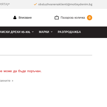
ИЯТА)*
obsluzhvanenaklienti@motleydenim.bg
0
Вписване
Пазарска количка
АМСКИ ДРЕХИ XS-XXL
МАРКИ
РАЗПРОДАЖБА
 не може да бъде поръчан.
зините »