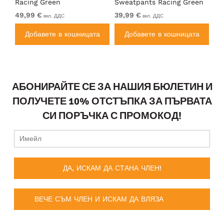
Racing Green
Sweatpants Racing Green
Ho
49,99 €
39,99 €
49
вкл. ДДС
вкл. ДДС
а
Добавете в кошницата
Добавете в кошницата
АБОНИРАЙТЕ СЕ ЗА НАШИЯ БЮЛЕТИН И
ПОЛУЧЕТЕ 10% ОТСТЪПКА ЗА ПЪРВАТА
СИ ПОРЪЧКА С ПРОМОКОД!
ДА, ИСКАМ ДА СТАНА ЧЛЕН!
ВЕЧЕ СЪМ ЧЛЕН И ИСКАМ ДА ВЛЯЗА