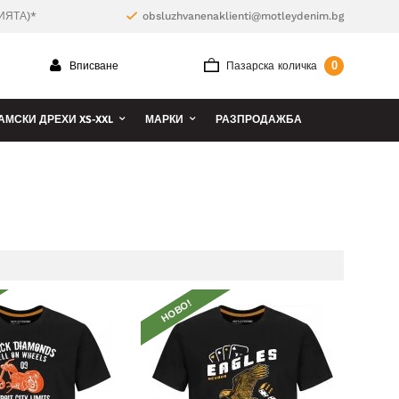
ИЯТА)*
obsluzhvanenaklienti@motleydenim.bg
0
Вписване
Пазарска количка
АМСКИ ДРЕХИ XS-XXL
МАРКИ
РАЗПРОДАЖБА
НОВО!
НО