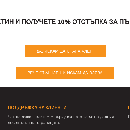
ТИН И ПОЛУЧЕТЕ 10% ОТСТЪПКА ЗА ПЪ
ДА, ИСКАМ ДА СТАНА ЧЛЕН!
ВЕЧЕ СЪМ ЧЛЕН И ИСКАМ ДА ВЛЯЗА
ПОДДРЪЖКА НА КЛИЕНТИ
Чат на живо - кликнете върху иконата за чат в долния
П
десен ъгъл на страницата.