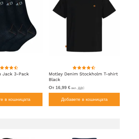
m Jack 3-Pack
Motley Denim Stockholm T-shirt
Motle
Black
Black
От 16,99 €
От 27,
вкл. ДДС
те в кошницата
Добавете в кошницата