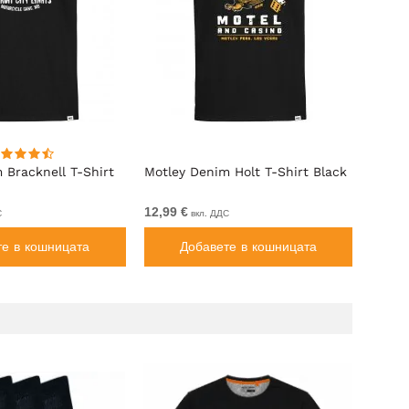
 Bracknell T-Shirt
Motley Denim Holt T-Shirt Black
Motle
Black
12,99 €
От 12
С
вкл. ДДС
те в кошницата
Добавете в кошницата