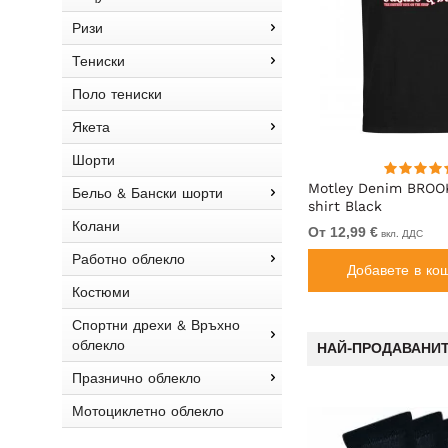
Ризи
Тениски
Поло тениски
Якета
Шорти
ска с
Espionage P074C Поло Тениска с
Motley Denim BROO
Бельо & Бански шорти
Къс Ръкав Изгорено Оранжево
shirt Black
Колани
39,99 €
От 12,99 €
вкл. ДДС
вкл. ДДС
Работно облекло
Добавете в кошницата
Добавете в ко
Костюми
Спортни дрехи & Връхно
облекло
НАЙ-ПРОДАВАНИТ
Празнично облекло
БЕСТСЕЛЪР!
Мотоциклетно облекло