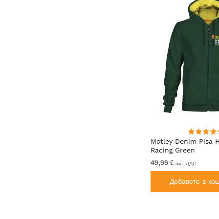
а
Motley Denim Milan Тениска
Motley Denim Pisa 
Антрацит
Racing Green
От 19,99 €
49,99 €
вкл. ДДС
вкл. ДДС
Добавете в кошницата
Добавете в ко