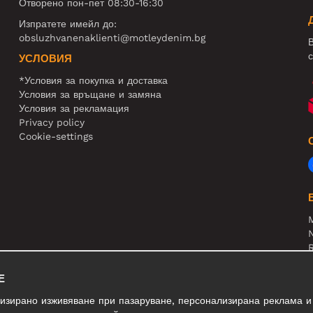
Отворено пон-пет 08:30-16:30
Изпратете имейл до:
obsluzhvanenaklienti@motleydenim.bg
В
с
УСЛОВИЯ
*Условия за покупка и доставка
Условия за връщане и замяна
Условия за рекламация
Privacy policy
Cookie-settings
N
R
В
Е
лизирано изживяване при пазаруване, персонализирана реклама и