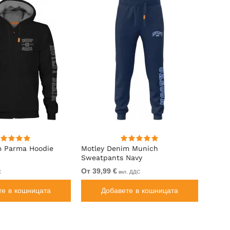
m Parma Hoodie
Motley Denim Munich
Motle
Sweatpants Navy
Royal
От 39,99 €
От 49
С
вкл. ДДС
те в кошницата
Добавете в кошницата