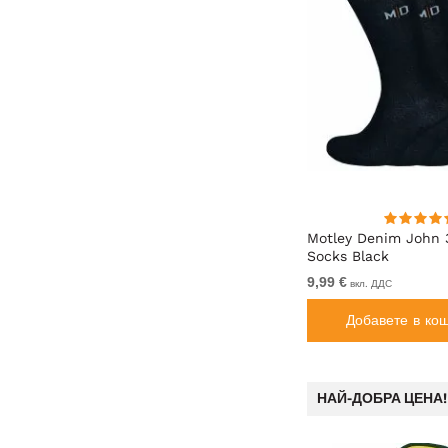
shirt
D555 Ambrose Tapered Fit
Motley Denim John 
Stretch Jeans Dark Blue
Socks Black
От 64,99 €
9,99 €
вкл. ДДС
вкл. ДДС
Добавете в кошницата
Добавете в ко
НАЙ-ДОБРА ЦЕНА!