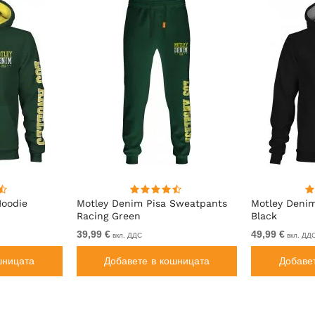
Hoodie
Motley Denim Pisa Sweatpants
Motley Deni
Racing Green
Black
39,99 €
49,99 €
вкл. ДДС
вкл. ДД
шницата
Добавете в кошницата
Добаве