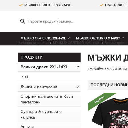
МЪЖКО ОБЛЕКЛО 2XL-14XL
НАД 4000 С
МЪЖКО ОБЛЕКЛО 2XL-14XL
МЪЖКО ОБЛЕКЛО MT-6XLT
Начална страница
МЪЖКО ОБЛЕКЛО 2XL-14XL
Всички дрехи
МЪЖКИ Д
ПРОДУКТИ
Всички дрехи 2XL-14XL
Открийте
всички наши м
9XL
ПОСЛЕДНИ НОВИН
Дънки и панталони
Спортни панталони & Kъси
НОВО!
НОВО!
панталони
Суичъри & cуичъри с
качулка
Анцузи