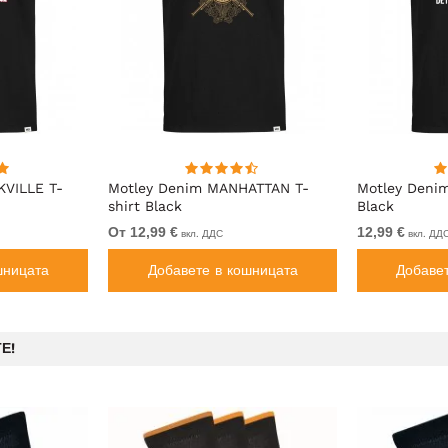
KVILLE T-
Motley Denim MANHATTAN T-
Motley Denim
shirt Black
Black
От 12,99 €
12,99 €
вкл. ДДС
вкл. ДД
шницата
Добавете в кошницата
Добаве
Е!