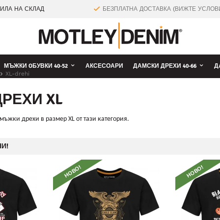
ТИЛА НА СКЛАД
БЕЗПЛАТНА ДОСТАВКА (ВИЖТЕ УСЛОВ
МЪЖКИ OБУВКИ 40-52
АКСЕСОАРИ
ДАМСКИ ДРЕХИ 40-66
Д
XL-drehi
РЕХИ XL
ъжки дрехи в размер XL от тази категория.
И!
НОВО!
НОВО!