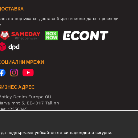
ДОСТАВКА
ашата поръчка се доставя бързо и може да се проследи
:
СОЦИАЛНИ МРЕЖИ
БИЗНЕС АДРЕС
Motley Denim Europe OÜ
arva mnt 5, EE-10117 Tallinn
eg: 12356245
нимание! Не връщайте продукти на този адрес!
 да поддържаме уебсайтовете си надеждни и сигурни.