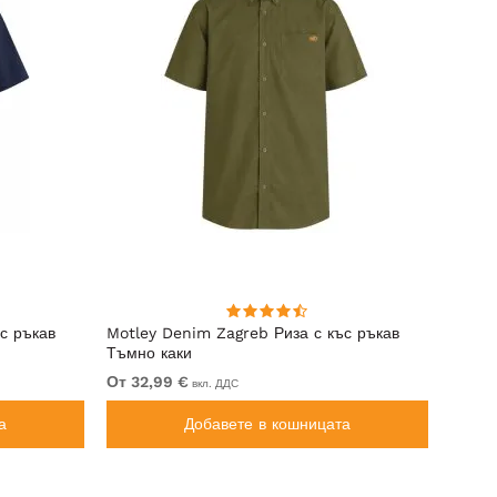
с ръкав
Motley Denim Zagreb Риза с къс ръкав
Kam J
Тъмно каки
Sleeve
От 32,99 €
От 69
вкл. ДДС
а
Добавете в кошницата