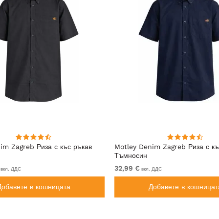
im Zagreb Риза с къс ръкав
Motley Denim Zagreb Риза с къ
Тъмносин
32,99 €
вкл. ДДС
вкл. ДДС
Добавете в кошницата
Добавете в кошницат