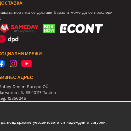
ДОСТАВКА
ашата поръчка се доставя бързо и може да се проследи
:
СОЦИАЛНИ МРЕЖИ
БИЗНЕС АДРЕС
Motley Denim Europe OÜ
arva mnt 5, EE-10117 Tallinn
eg: 12356245
нимание! Не връщайте продукти на този адрес!
 да поддържаме уебсайтовете си надеждни и сигурни.