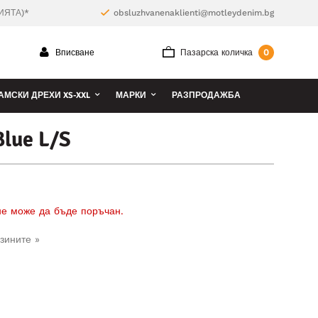
ИЯТА)*
obsluzhvanenaklienti@motleydenim.bg
0
Вписване
Пазарска количка
АМСКИ ДРЕХИ XS-XXL
МАРКИ
РАЗПРОДАЖБА
Blue L/S
 не може да бъде поръчан.
зините »