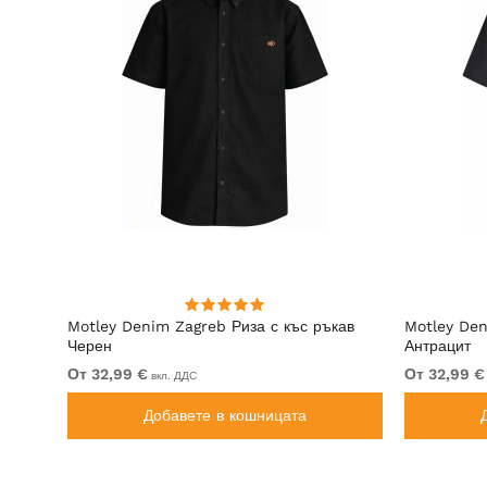
Motley Denim Zagreb Риза с къс ръкав
Motley Den
ене
Черен
Антрацит
От 32,99 €
От 32,99 €
вкл. ДДС
Добавете в кошницата